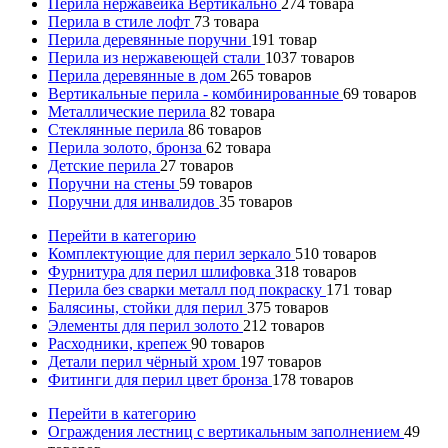
Перила нержавейка Вертикально
274
товара
Перила в стиле лофт
73
товара
Перила деревянные поручни
191
товар
Перила из нержавеющей стали
1037
товаров
Перила деревянные в дом
265
товаров
Вертикальные перила - комбинированные
69
товаров
Металлические перила
82
товара
Стеклянные перила
86
товаров
Перила золото, бронза
62
товара
Детские перила
27
товаров
Поручни на стены
59
товаров
Поручни для инвалидов
35
товаров
Перейти в категорию
Комплектующие для перил зеркало
510
товаров
Фурнитура для перил шлифовка
318
товаров
Перила без сварки металл под покраску
171
товар
Балясины, стойки для перил
375
товаров
Элементы для перил золото
212
товаров
Расходники, крепеж
90
товаров
Детали перил чёрный хром
197
товаров
Фитинги для перил цвет бронза
178
товаров
Перейти в категорию
Ограждения лестниц с вертикальным заполнением
49