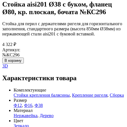
Стойка aisi201 Ø38 с буком, фланец
Ø80, кр. плоская, бочата №КС296
Стойка для перил с держателями ригеля для горизонтального
заполнения, стандартного размера (высота 850мм Ø38мм) из
нержавеющей стали aisi201 с буковой вставкой.
4 322
₽
Артикул:
№КС296
В корзину
3D
Характеристики товара
Комплектующие
Стойки крепления балясины
,
Крепление ригеля
,
Сборка
Размер
Ф12
,
Ф16
,
Ф38
Материал
Нержавейка
,
Дерево
Цвет
Зеркало