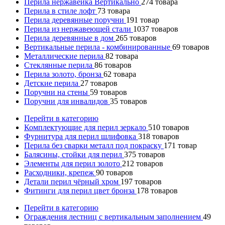
Перила нержавейка Вертикально
274
товара
Перила в стиле лофт
73
товара
Перила деревянные поручни
191
товар
Перила из нержавеющей стали
1037
товаров
Перила деревянные в дом
265
товаров
Вертикальные перила - комбинированные
69
товаров
Металлические перила
82
товара
Стеклянные перила
86
товаров
Перила золото, бронза
62
товара
Детские перила
27
товаров
Поручни на стены
59
товаров
Поручни для инвалидов
35
товаров
Перейти в категорию
Комплектующие для перил зеркало
510
товаров
Фурнитура для перил шлифовка
318
товаров
Перила без сварки металл под покраску
171
товар
Балясины, стойки для перил
375
товаров
Элементы для перил золото
212
товаров
Расходники, крепеж
90
товаров
Детали перил чёрный хром
197
товаров
Фитинги для перил цвет бронза
178
товаров
Перейти в категорию
Ограждения лестниц с вертикальным заполнением
49