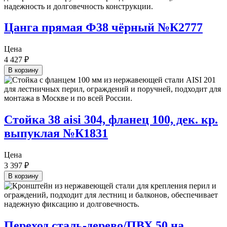
Цанга прямая Ф38 чёрный №К2777
Цена
4 427
₽
В корзину
Стойка 38 aisi 304, фланец 100, дек. кр.
выпуклая №К1831
Цена
3 397
₽
В корзину
Переход сталь-дерево/ПВХ 50 на