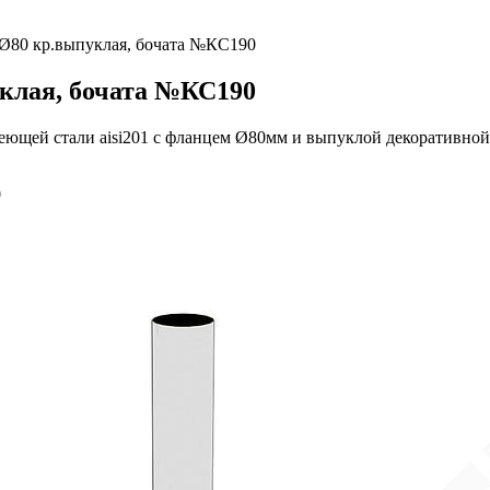
 Ø80 кр.выпуклая, бочата №КС190
уклая, бочата №КС190
веющей стали aisi201 с фланцем Ø80мм и выпуклой декоративн