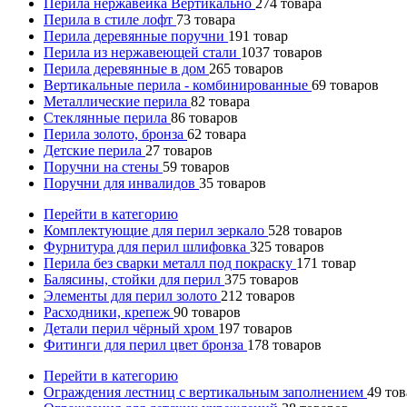
Перила нержавейка Вертикально
274
товара
Перила в стиле лофт
73
товара
Перила деревянные поручни
191
товар
Перила из нержавеющей стали
1037
товаров
Перила деревянные в дом
265
товаров
Вертикальные перила - комбинированные
69
товаров
Металлические перила
82
товара
Стеклянные перила
86
товаров
Перила золото, бронза
62
товара
Детские перила
27
товаров
Поручни на стены
59
товаров
Поручни для инвалидов
35
товаров
Перейти в категорию
Комплектующие для перил зеркало
528
товаров
Фурнитура для перил шлифовка
325
товаров
Перила без сварки металл под покраску
171
товар
Балясины, стойки для перил
375
товаров
Элементы для перил золото
212
товаров
Расходники, крепеж
90
товаров
Детали перил чёрный хром
197
товаров
Фитинги для перил цвет бронза
178
товаров
Перейти в категорию
Ограждения лестниц с вертикальным заполнением
49
тов