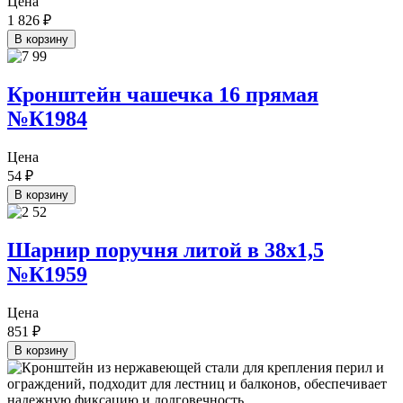
Цена
1 826
₽
В корзину
Кронштейн чашечка 16 прямая
№К1984
Цена
54
₽
В корзину
Шарнир поручня литой в 38х1,5
№К1959
Цена
851
₽
В корзину