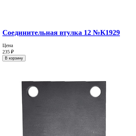
Соединительная втулка 12 №К1929
Цена
235
₽
В корзину