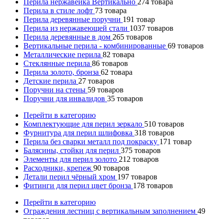
Перила нержавейка Вертикально
274
товара
Перила в стиле лофт
73
товара
Перила деревянные поручни
191
товар
Перила из нержавеющей стали
1037
товаров
Перила деревянные в дом
265
товаров
Вертикальные перила - комбинированные
69
товаров
Металлические перила
82
товара
Стеклянные перила
86
товаров
Перила золото, бронза
62
товара
Детские перила
27
товаров
Поручни на стены
59
товаров
Поручни для инвалидов
35
товаров
Перейти в категорию
Комплектующие для перил зеркало
510
товаров
Фурнитура для перил шлифовка
318
товаров
Перила без сварки металл под покраску
171
товар
Балясины, стойки для перил
375
товаров
Элементы для перил золото
212
товаров
Расходники, крепеж
90
товаров
Детали перил чёрный хром
197
товаров
Фитинги для перил цвет бронза
178
товаров
Перейти в категорию
Ограждения лестниц с вертикальным заполнением
49