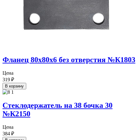
Фланец 80х80х6 без отверстия №К1803
Цена
319
₽
В корзину
Стеклодержатель на 38 бочка 30
№К2150
Цена
384
₽