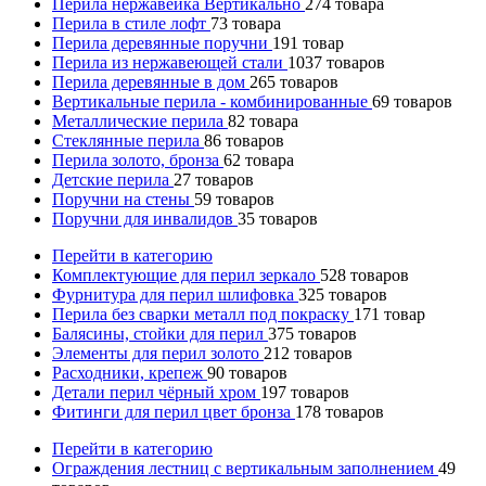
Перила нержавейка Вертикально
274
товара
Перила в стиле лофт
73
товара
Перила деревянные поручни
191
товар
Перила из нержавеющей стали
1037
товаров
Перила деревянные в дом
265
товаров
Вертикальные перила - комбинированные
69
товаров
Металлические перила
82
товара
Стеклянные перила
86
товаров
Перила золото, бронза
62
товара
Детские перила
27
товаров
Поручни на стены
59
товаров
Поручни для инвалидов
35
товаров
Перейти в категорию
Комплектующие для перил зеркало
528
товаров
Фурнитура для перил шлифовка
325
товаров
Перила без сварки металл под покраску
171
товар
Балясины, стойки для перил
375
товаров
Элементы для перил золото
212
товаров
Расходники, крепеж
90
товаров
Детали перил чёрный хром
197
товаров
Фитинги для перил цвет бронза
178
товаров
Перейти в категорию
Ограждения лестниц с вертикальным заполнением
49