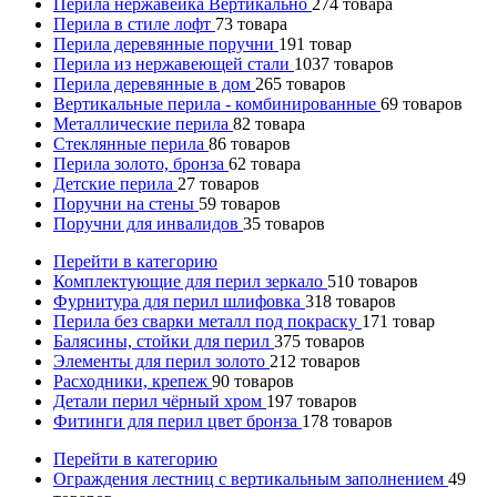
Перила нержавейка Вертикально
274
товара
Перила в стиле лофт
73
товара
Перила деревянные поручни
191
товар
Перила из нержавеющей стали
1037
товаров
Перила деревянные в дом
265
товаров
Вертикальные перила - комбинированные
69
товаров
Металлические перила
82
товара
Стеклянные перила
86
товаров
Перила золото, бронза
62
товара
Детские перила
27
товаров
Поручни на стены
59
товаров
Поручни для инвалидов
35
товаров
Перейти в категорию
Комплектующие для перил зеркало
510
товаров
Фурнитура для перил шлифовка
318
товаров
Перила без сварки металл под покраску
171
товар
Балясины, стойки для перил
375
товаров
Элементы для перил золото
212
товаров
Расходники, крепеж
90
товаров
Детали перил чёрный хром
197
товаров
Фитинги для перил цвет бронза
178
товаров
Перейти в категорию
Ограждения лестниц с вертикальным заполнением
49