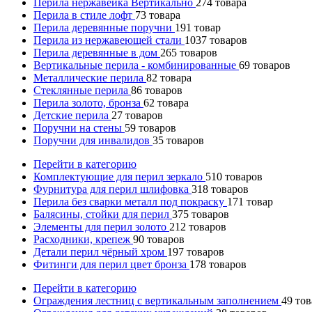
Перила нержавейка Вертикально
274
товара
Перила в стиле лофт
73
товара
Перила деревянные поручни
191
товар
Перила из нержавеющей стали
1037
товаров
Перила деревянные в дом
265
товаров
Вертикальные перила - комбинированные
69
товаров
Металлические перила
82
товара
Стеклянные перила
86
товаров
Перила золото, бронза
62
товара
Детские перила
27
товаров
Поручни на стены
59
товаров
Поручни для инвалидов
35
товаров
Перейти в категорию
Комплектующие для перил зеркало
510
товаров
Фурнитура для перил шлифовка
318
товаров
Перила без сварки металл под покраску
171
товар
Балясины, стойки для перил
375
товаров
Элементы для перил золото
212
товаров
Расходники, крепеж
90
товаров
Детали перил чёрный хром
197
товаров
Фитинги для перил цвет бронза
178
товаров
Перейти в категорию
Ограждения лестниц с вертикальным заполнением
49
тов