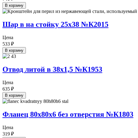
В корзину
Шар в на стойку 25х38 №К2015
Цена
533
₽
В корзину
Отвод литой в 38х1,5 №К1953
Цена
635
₽
В корзину
Фланец 80х80х6 без отверстия №К1803
Цена
319
₽