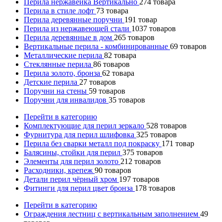
Перила нержавейка Вертикально
274
товара
Перила в стиле лофт
73
товара
Перила деревянные поручни
191
товар
Перила из нержавеющей стали
1037
товаров
Перила деревянные в дом
265
товаров
Вертикальные перила - комбинированные
69
товаров
Металлические перила
82
товара
Стеклянные перила
86
товаров
Перила золото, бронза
62
товара
Детские перила
27
товаров
Поручни на стены
59
товаров
Поручни для инвалидов
35
товаров
Перейти в категорию
Комплектующие для перил зеркало
528
товаров
Фурнитура для перил шлифовка
325
товаров
Перила без сварки металл под покраску
171
товар
Балясины, стойки для перил
375
товаров
Элементы для перил золото
212
товаров
Расходники, крепеж
90
товаров
Детали перил чёрный хром
197
товаров
Фитинги для перил цвет бронза
178
товаров
Перейти в категорию
Ограждения лестниц с вертикальным заполнением
49