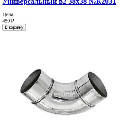
Универсальный в2 38х38 №К2031
Цена
459
₽
В корзину