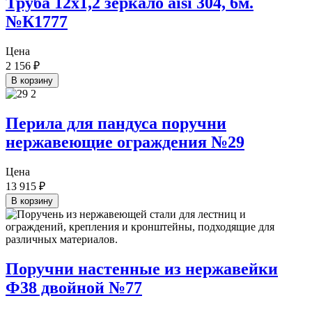
Труба 12х1,2 зеркало aisi 304, 6м.
№К1777
Цена
2 156
₽
В корзину
Перила для пандуса поручни
нержавеющие ограждения №29
Цена
13 915
₽
В корзину
Поручни настенные из нержавейки
Ф38 двойной №77