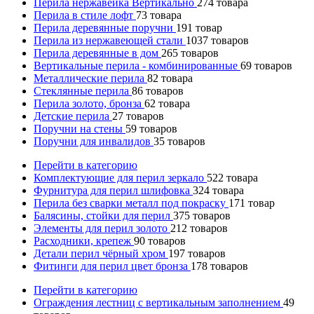
Перила нержавейка Вертикально
274
товара
Перила в стиле лофт
73
товара
Перила деревянные поручни
191
товар
Перила из нержавеющей стали
1037
товаров
Перила деревянные в дом
265
товаров
Вертикальные перила - комбинированные
69
товаров
Металлические перила
82
товара
Стеклянные перила
86
товаров
Перила золото, бронза
62
товара
Детские перила
27
товаров
Поручни на стены
59
товаров
Поручни для инвалидов
35
товаров
Перейти в категорию
Комплектующие для перил зеркало
522
товара
Фурнитура для перил шлифовка
324
товара
Перила без сварки металл под покраску
171
товар
Балясины, стойки для перил
375
товаров
Элементы для перил золото
212
товаров
Расходники, крепеж
90
товаров
Детали перил чёрный хром
197
товаров
Фитинги для перил цвет бронза
178
товаров
Перейти в категорию
Ограждения лестниц с вертикальным заполнением
49