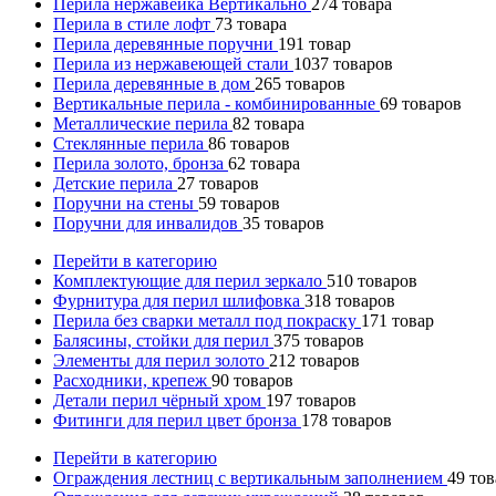
Перила нержавейка Вертикально
274
товара
Перила в стиле лофт
73
товара
Перила деревянные поручни
191
товар
Перила из нержавеющей стали
1037
товаров
Перила деревянные в дом
265
товаров
Вертикальные перила - комбинированные
69
товаров
Металлические перила
82
товара
Стеклянные перила
86
товаров
Перила золото, бронза
62
товара
Детские перила
27
товаров
Поручни на стены
59
товаров
Поручни для инвалидов
35
товаров
Перейти в категорию
Комплектующие для перил зеркало
510
товаров
Фурнитура для перил шлифовка
318
товаров
Перила без сварки металл под покраску
171
товар
Балясины, стойки для перил
375
товаров
Элементы для перил золото
212
товаров
Расходники, крепеж
90
товаров
Детали перил чёрный хром
197
товаров
Фитинги для перил цвет бронза
178
товаров
Перейти в категорию
Ограждения лестниц с вертикальным заполнением
49
тов