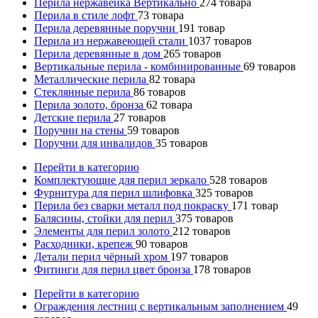
Перила нержавейка Вертикально
274
товара
Перила в стиле лофт
73
товара
Перила деревянные поручни
191
товар
Перила из нержавеющей стали
1037
товаров
Перила деревянные в дом
265
товаров
Вертикальные перила - комбинированные
69
товаров
Металлические перила
82
товара
Стеклянные перила
86
товаров
Перила золото, бронза
62
товара
Детские перила
27
товаров
Поручни на стены
59
товаров
Поручни для инвалидов
35
товаров
Перейти в категорию
Комплектующие для перил зеркало
528
товаров
Фурнитура для перил шлифовка
325
товаров
Перила без сварки металл под покраску
171
товар
Балясины, стойки для перил
375
товаров
Элементы для перил золото
212
товаров
Расходники, крепеж
90
товаров
Детали перил чёрный хром
197
товаров
Фитинги для перил цвет бронза
178
товаров
Перейти в категорию
Ограждения лестниц с вертикальным заполнением
49