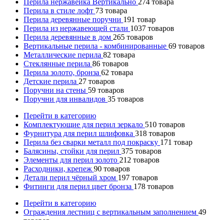
Перила нержавейка Вертикально
274
товара
Перила в стиле лофт
73
товара
Перила деревянные поручни
191
товар
Перила из нержавеющей стали
1037
товаров
Перила деревянные в дом
265
товаров
Вертикальные перила - комбинированные
69
товаров
Металлические перила
82
товара
Стеклянные перила
86
товаров
Перила золото, бронза
62
товара
Детские перила
27
товаров
Поручни на стены
59
товаров
Поручни для инвалидов
35
товаров
Перейти в категорию
Комплектующие для перил зеркало
510
товаров
Фурнитура для перил шлифовка
318
товаров
Перила без сварки металл под покраску
171
товар
Балясины, стойки для перил
375
товаров
Элементы для перил золото
212
товаров
Расходники, крепеж
90
товаров
Детали перил чёрный хром
197
товаров
Фитинги для перил цвет бронза
178
товаров
Перейти в категорию
Ограждения лестниц с вертикальным заполнением
49