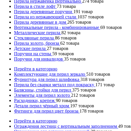
Перила нержавейка Вертикально
274
товара
Перила в стиле лофт
73
товара
Перила деревянные поручни
191
товар
Перила из нержавеющей стали
1037
товаров
Перила деревянные в дом
265
товаров
Вертикальные перила - комбинированные
69
товаров
Металлические перила
82
товара
Стеклянные перила
86
товаров
Перила золото, бронза
62
товара
Детские перила
27
товаров
Поручни на стены
59
товаров
Поручни для инвалидов
35
товаров
Перейти в категорию
Комплектующие для перил зеркало
510
товаров
Фурнитура для перил шлифовка
318
товаров
Перила без сварки металл под покраску
171
товар
Балясины, стойки для перил
375
товаров
Элементы для перил золото
212
товаров
Расходники, крепеж
90
товаров
Детали перил чёрный хром
197
товаров
Фитинги для перил цвет бронза
178
товаров
Перейти в категорию
Ограждения лестниц с вертикальным заполнением
49
тов