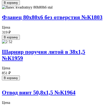
В корзину
Фланец 80х80х6 без отверстия №К1803
Цена
319
₽
В корзину
Шарнир поручня литой в 38х1,5
№К1959
Цена
851
₽
В корзину
Отвод винт 50,8х1,5 №К1964
Цена