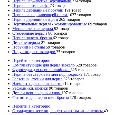
Перила нержавейка Вертикально
274
товара
Перила в стиле лофт
73
товара
Перила деревянные поручни
191
товар
Перила из нержавеющей стали
1037
товаров
Перила деревянные в дом
265
товаров
Вертикальные перила - комбинированные
69
товаров
Металлические перила
82
товара
Стеклянные перила
86
товаров
Перила золото, бронза
62
товара
Детские перила
27
товаров
Поручни на стены
59
товаров
Поручни для инвалидов
35
товаров
Перейти в категорию
Комплектующие для перил зеркало
528
товаров
Фурнитура для перил шлифовка
325
товаров
Перила без сварки металл под покраску
171
товар
Балясины, стойки для перил
375
товаров
Элементы для перил золото
212
товаров
Расходники, крепеж
90
товаров
Детали перил чёрный хром
197
товаров
Фитинги для перил цвет бронза
178
товаров
Перейти в категорию
Ограждения лестниц с вертикальным заполнением
49