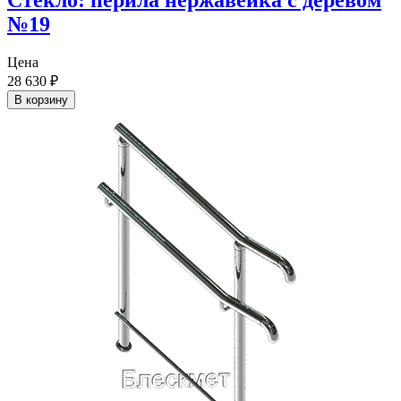
Стекло: перила нержавейка с деревом
№19
Цена
28 630
₽
В корзину