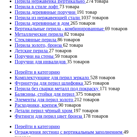
Перила нержавейка Вертикально
274
товара
Перила в стиле лофт
73
товара
Перила деревянные поручни
191
товар
Перила из нержавеющей стали
1037
товаров
Перила деревянные в дом
265
товаров
Вертикальные перила - комбинированные
69
товаров
Металлические перила
82
товара
Стеклянные перила
86
товаров
Перила золото, бронза
62
товара
Детские перила
27
товаров
Поручни на стены
59
товаров
Поручни для инвалидов
35
товаров
Перейти в категорию
Комплектующие для перил зеркало
528
товаров
Фурнитура для перил шлифовка
325
товаров
Перила без сварки металл под покраску
171
товар
Балясины, стойки для перил
375
товаров
Элементы для перил золото
212
товаров
Расходники, крепеж
90
товаров
Детали перил чёрный хром
197
товаров
Фитинги для перил цвет бронза
178
товаров
Перейти в категорию
Ограждения лестниц с вертикальным заполнением
49