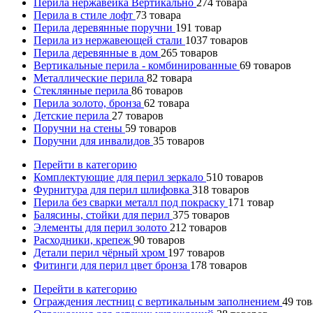
Перила нержавейка Вертикально
274
товара
Перила в стиле лофт
73
товара
Перила деревянные поручни
191
товар
Перила из нержавеющей стали
1037
товаров
Перила деревянные в дом
265
товаров
Вертикальные перила - комбинированные
69
товаров
Металлические перила
82
товара
Стеклянные перила
86
товаров
Перила золото, бронза
62
товара
Детские перила
27
товаров
Поручни на стены
59
товаров
Поручни для инвалидов
35
товаров
Перейти в категорию
Комплектующие для перил зеркало
510
товаров
Фурнитура для перил шлифовка
318
товаров
Перила без сварки металл под покраску
171
товар
Балясины, стойки для перил
375
товаров
Элементы для перил золото
212
товаров
Расходники, крепеж
90
товаров
Детали перил чёрный хром
197
товаров
Фитинги для перил цвет бронза
178
товаров
Перейти в категорию
Ограждения лестниц с вертикальным заполнением
49
тов