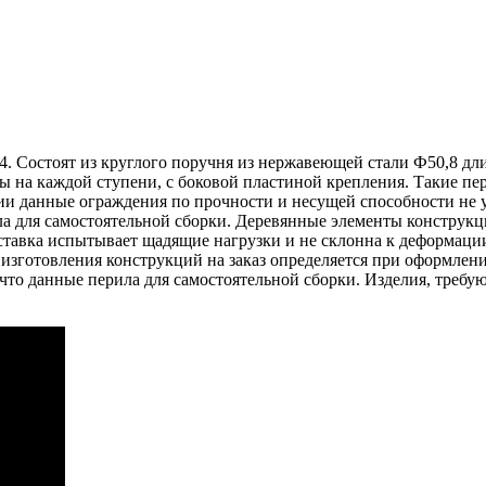
4. Состоят из круглого поручня из нержавеющей стали Ф50,8 дл
ны на каждой ступени, с боковой пластиной крепления. Такие пе
ции данные ограждения по прочности и несущей способности н
а для самостоятельной сборки. Деревянные элементы конструк
вставка испытывает щадящие нагрузки и не склонна к деформац
 изготовления конструкций на заказ определяется при оформлени
 что данные перила для самостоятельной сборки. Изделия, треб