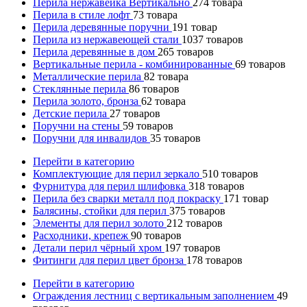
Перила нержавейка Вертикально
274
товара
Перила в стиле лофт
73
товара
Перила деревянные поручни
191
товар
Перила из нержавеющей стали
1037
товаров
Перила деревянные в дом
265
товаров
Вертикальные перила - комбинированные
69
товаров
Металлические перила
82
товара
Стеклянные перила
86
товаров
Перила золото, бронза
62
товара
Детские перила
27
товаров
Поручни на стены
59
товаров
Поручни для инвалидов
35
товаров
Перейти в категорию
Комплектующие для перил зеркало
510
товаров
Фурнитура для перил шлифовка
318
товаров
Перила без сварки металл под покраску
171
товар
Балясины, стойки для перил
375
товаров
Элементы для перил золото
212
товаров
Расходники, крепеж
90
товаров
Детали перил чёрный хром
197
товаров
Фитинги для перил цвет бронза
178
товаров
Перейти в категорию
Ограждения лестниц с вертикальным заполнением
49