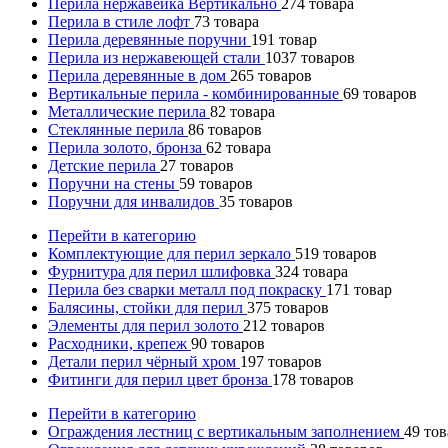
Перила нержавейка Вертикально
274
товара
Перила в стиле лофт
73
товара
Перила деревянные поручни
191
товар
Перила из нержавеющей стали
1037
товаров
Перила деревянные в дом
265
товаров
Вертикальные перила - комбинированные
69
товаров
Металлические перила
82
товара
Стеклянные перила
86
товаров
Перила золото, бронза
62
товара
Детские перила
27
товаров
Поручни на стены
59
товаров
Поручни для инвалидов
35
товаров
Перейти в категорию
Комплектующие для перил зеркало
519
товаров
Фурнитура для перил шлифовка
324
товара
Перила без сварки металл под покраску
171
товар
Балясины, стойки для перил
375
товаров
Элементы для перил золото
212
товаров
Расходники, крепеж
90
товаров
Детали перил чёрный хром
197
товаров
Фитинги для перил цвет бронза
178
товаров
Перейти в категорию
Ограждения лестниц с вертикальным заполнением
49
тов