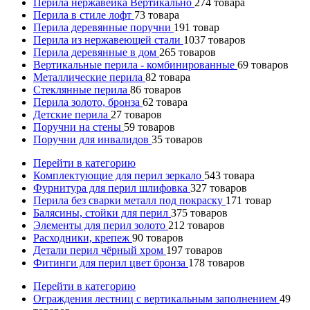
Перила нержавейка Вертикально
274
товара
Перила в стиле лофт
73
товара
Перила деревянные поручни
191
товар
Перила из нержавеющей стали
1037
товаров
Перила деревянные в дом
265
товаров
Вертикальные перила - комбинированные
69
товаров
Металлические перила
82
товара
Стеклянные перила
86
товаров
Перила золото, бронза
62
товара
Детские перила
27
товаров
Поручни на стены
59
товаров
Поручни для инвалидов
35
товаров
Перейти в категорию
Комплектующие для перил зеркало
543
товара
Фурнитура для перил шлифовка
327
товаров
Перила без сварки металл под покраску
171
товар
Балясины, стойки для перил
375
товаров
Элементы для перил золото
212
товаров
Расходники, крепеж
90
товаров
Детали перил чёрный хром
197
товаров
Фитинги для перил цвет бронза
178
товаров
Перейти в категорию
Ограждения лестниц с вертикальным заполнением
49