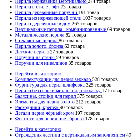
Перила нержавейка Вертикально
274
товара
Перила в стиле лофт
73
товара
Перила деревянные поручни
191
товар
Перила из нержавеющей стали
1037
товаров
Перила деревянные в дом
265
товаров
Вертикальные перила - комбинированные
69
товаров
Металлические перила
82
товара
Стеклянные перила
86
товаров
Перила золото, бронза
62
товара
Детские перила
27
товаров
Поручни на стены
59
товаров
Поручни для инвалидов
35
товаров
Перейти в категорию
Комплектующие для перил зеркало
528
товаров
Фурнитура для перил шлифовка
325
товаров
Перила без сварки металл под покраску
171
товар
Балясины, стойки для перил
375
товаров
Элементы для перил золото
212
товаров
Расходники, крепеж
90
товаров
Детали перил чёрный хром
197
товаров
Фитинги для перил цвет бронза
178
товаров
Перейти в категорию
Ограждения лестниц с вертикальным заполнением
49