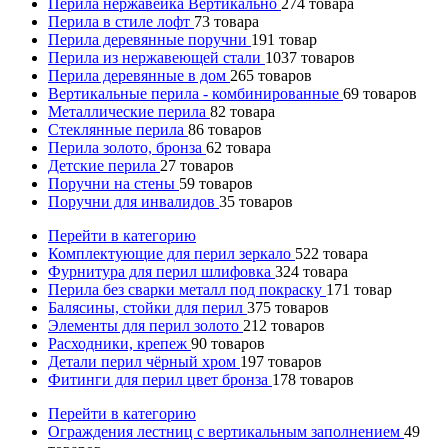
Перила нержавейка Вертикально
274
товара
Перила в стиле лофт
73
товара
Перила деревянные поручни
191
товар
Перила из нержавеющей стали
1037
товаров
Перила деревянные в дом
265
товаров
Вертикальные перила - комбинированные
69
товаров
Металлические перила
82
товара
Стеклянные перила
86
товаров
Перила золото, бронза
62
товара
Детские перила
27
товаров
Поручни на стены
59
товаров
Поручни для инвалидов
35
товаров
Перейти в категорию
Комплектующие для перил зеркало
522
товара
Фурнитура для перил шлифовка
324
товара
Перила без сварки металл под покраску
171
товар
Балясины, стойки для перил
375
товаров
Элементы для перил золото
212
товаров
Расходники, крепеж
90
товаров
Детали перил чёрный хром
197
товаров
Фитинги для перил цвет бронза
178
товаров
Перейти в категорию
Ограждения лестниц с вертикальным заполнением
49