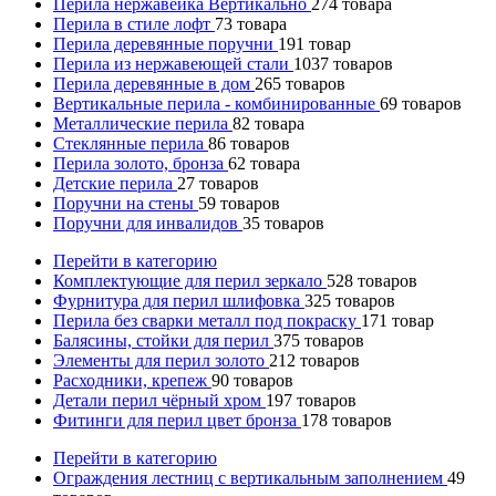
Перила нержавейка Вертикально
274
товара
Перила в стиле лофт
73
товара
Перила деревянные поручни
191
товар
Перила из нержавеющей стали
1037
товаров
Перила деревянные в дом
265
товаров
Вертикальные перила - комбинированные
69
товаров
Металлические перила
82
товара
Стеклянные перила
86
товаров
Перила золото, бронза
62
товара
Детские перила
27
товаров
Поручни на стены
59
товаров
Поручни для инвалидов
35
товаров
Перейти в категорию
Комплектующие для перил зеркало
528
товаров
Фурнитура для перил шлифовка
325
товаров
Перила без сварки металл под покраску
171
товар
Балясины, стойки для перил
375
товаров
Элементы для перил золото
212
товаров
Расходники, крепеж
90
товаров
Детали перил чёрный хром
197
товаров
Фитинги для перил цвет бронза
178
товаров
Перейти в категорию
Ограждения лестниц с вертикальным заполнением
49