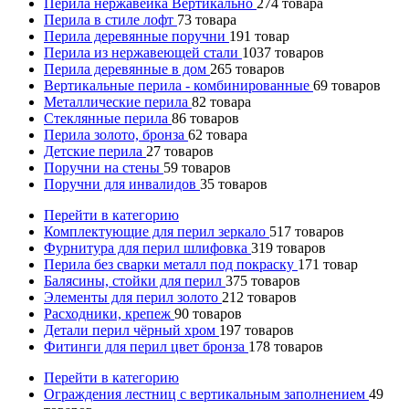
Перила нержавейка Вертикально
274
товара
Перила в стиле лофт
73
товара
Перила деревянные поручни
191
товар
Перила из нержавеющей стали
1037
товаров
Перила деревянные в дом
265
товаров
Вертикальные перила - комбинированные
69
товаров
Металлические перила
82
товара
Стеклянные перила
86
товаров
Перила золото, бронза
62
товара
Детские перила
27
товаров
Поручни на стены
59
товаров
Поручни для инвалидов
35
товаров
Перейти в категорию
Комплектующие для перил зеркало
517
товаров
Фурнитура для перил шлифовка
319
товаров
Перила без сварки металл под покраску
171
товар
Балясины, стойки для перил
375
товаров
Элементы для перил золото
212
товаров
Расходники, крепеж
90
товаров
Детали перил чёрный хром
197
товаров
Фитинги для перил цвет бронза
178
товаров
Перейти в категорию
Ограждения лестниц с вертикальным заполнением
49