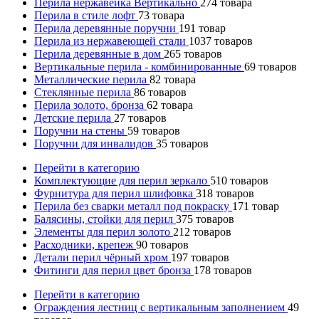
Перила нержавейка Вертикально
274
товара
Перила в стиле лофт
73
товара
Перила деревянные поручни
191
товар
Перила из нержавеющей стали
1037
товаров
Перила деревянные в дом
265
товаров
Вертикальные перила - комбинированные
69
товаров
Металлические перила
82
товара
Стеклянные перила
86
товаров
Перила золото, бронза
62
товара
Детские перила
27
товаров
Поручни на стены
59
товаров
Поручни для инвалидов
35
товаров
Перейти в категорию
Комплектующие для перил зеркало
510
товаров
Фурнитура для перил шлифовка
318
товаров
Перила без сварки металл под покраску
171
товар
Балясины, стойки для перил
375
товаров
Элементы для перил золото
212
товаров
Расходники, крепеж
90
товаров
Детали перил чёрный хром
197
товаров
Фитинги для перил цвет бронза
178
товаров
Перейти в категорию
Ограждения лестниц с вертикальным заполнением
49