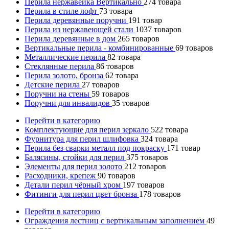
Перила нержавейка Вертикально
274
товара
Перила в стиле лофт
73
товара
Перила деревянные поручни
191
товар
Перила из нержавеющей стали
1037
товаров
Перила деревянные в дом
265
товаров
Вертикальные перила - комбинированные
69
товаров
Металлические перила
82
товара
Стеклянные перила
86
товаров
Перила золото, бронза
62
товара
Детские перила
27
товаров
Поручни на стены
59
товаров
Поручни для инвалидов
35
товаров
Перейти в категорию
Комплектующие для перил зеркало
522
товара
Фурнитура для перил шлифовка
324
товара
Перила без сварки металл под покраску
171
товар
Балясины, стойки для перил
375
товаров
Элементы для перил золото
212
товаров
Расходники, крепеж
90
товаров
Детали перил чёрный хром
197
товаров
Фитинги для перил цвет бронза
178
товаров
Перейти в категорию
Ограждения лестниц с вертикальным заполнением
49