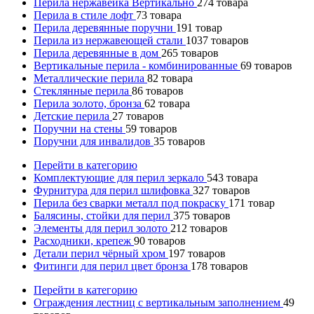
Перила нержавейка Вертикально
274
товара
Перила в стиле лофт
73
товара
Перила деревянные поручни
191
товар
Перила из нержавеющей стали
1037
товаров
Перила деревянные в дом
265
товаров
Вертикальные перила - комбинированные
69
товаров
Металлические перила
82
товара
Стеклянные перила
86
товаров
Перила золото, бронза
62
товара
Детские перила
27
товаров
Поручни на стены
59
товаров
Поручни для инвалидов
35
товаров
Перейти в категорию
Комплектующие для перил зеркало
543
товара
Фурнитура для перил шлифовка
327
товаров
Перила без сварки металл под покраску
171
товар
Балясины, стойки для перил
375
товаров
Элементы для перил золото
212
товаров
Расходники, крепеж
90
товаров
Детали перил чёрный хром
197
товаров
Фитинги для перил цвет бронза
178
товаров
Перейти в категорию
Ограждения лестниц с вертикальным заполнением
49