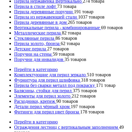
Перила нержавейка Вертикально
274
товара
Перила в стиле лофт
73
товара
Перила деревянные поручни
191
товар
Перила из нержавеющей стали
1037
товаров
Перила деревянные в дом
265
товаров
Вертикальные перила - комбинированные
69
товаров
Металлические перила
82
товара
Стеклянные перила
86
товаров
Перила золото, бронза
62
товара
Детские перила
27
товаров
Поручни на стены
59
товаров
Поручни для инвалидов
35
товаров
Перейти в категорию
Комплектующие для перил зеркало
510
товаров
Фурнитура для перил шлифовка
318
товаров
Перила без сварки металл под покраску
171
товар
Балясины, стойки для перил
375
товаров
Элементы для перил золото
212
товаров
Расходники, крепеж
90
товаров
Детали перил чёрный хром
197
товаров
Фитинги для перил цвет бронза
178
товаров
Перейти в категорию
Ограждения лестниц с вертикальным заполнением
49