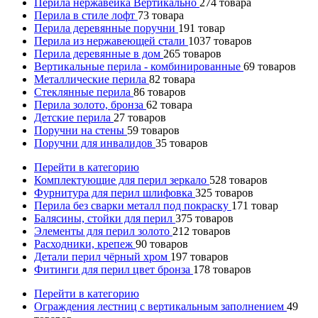
Перила нержавейка Вертикально
274
товара
Перила в стиле лофт
73
товара
Перила деревянные поручни
191
товар
Перила из нержавеющей стали
1037
товаров
Перила деревянные в дом
265
товаров
Вертикальные перила - комбинированные
69
товаров
Металлические перила
82
товара
Стеклянные перила
86
товаров
Перила золото, бронза
62
товара
Детские перила
27
товаров
Поручни на стены
59
товаров
Поручни для инвалидов
35
товаров
Перейти в категорию
Комплектующие для перил зеркало
528
товаров
Фурнитура для перил шлифовка
325
товаров
Перила без сварки металл под покраску
171
товар
Балясины, стойки для перил
375
товаров
Элементы для перил золото
212
товаров
Расходники, крепеж
90
товаров
Детали перил чёрный хром
197
товаров
Фитинги для перил цвет бронза
178
товаров
Перейти в категорию
Ограждения лестниц с вертикальным заполнением
49