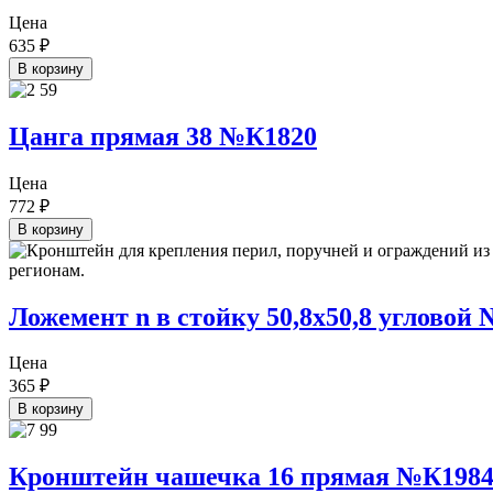
Цена
635
₽
В корзину
Цанга прямая 38 №К1820
Цена
772
₽
В корзину
Ложемент n в стойку 50,8х50,8 угловой
Цена
365
₽
В корзину
Кронштейн чашечка 16 прямая №К198