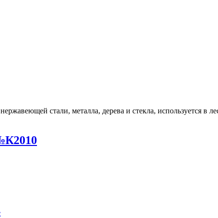
 №К2010
4