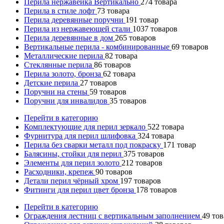
Перила нержавейка Вертикально
274
товара
Перила в стиле лофт
73
товара
Перила деревянные поручни
191
товар
Перила из нержавеющей стали
1037
товаров
Перила деревянные в дом
265
товаров
Вертикальные перила - комбинированные
69
товаров
Металлические перила
82
товара
Стеклянные перила
86
товаров
Перила золото, бронза
62
товара
Детские перила
27
товаров
Поручни на стены
59
товаров
Поручни для инвалидов
35
товаров
Перейти в категорию
Комплектующие для перил зеркало
522
товара
Фурнитура для перил шлифовка
324
товара
Перила без сварки металл под покраску
171
товар
Балясины, стойки для перил
375
товаров
Элементы для перил золото
212
товаров
Расходники, крепеж
90
товаров
Детали перил чёрный хром
197
товаров
Фитинги для перил цвет бронза
178
товаров
Перейти в категорию
Ограждения лестниц с вертикальным заполнением
49
тов