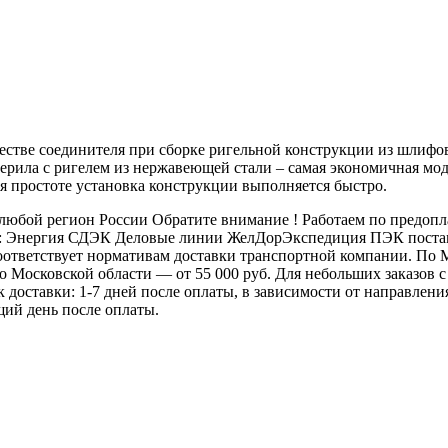
естве соединителя при сборке ригельной конструкции из шлифов
 Перила с ригелем из нержавеющей стали – самая экономичная мо
ря простоте установка конструкции выполняется быстро.
бой регион России Обратите внимание ! Работаем по предоплат
: Энергия СДЭК Деловые линии ЖелДорЭкспедиция ПЭК постамат
 соответствует нормативам доставки транспортной компании. П
 по Московской области — от 55 000 руб. Для небольших заказов
ок доставки: 1-7 дней после оплаты, в зависимости от направлен
щий день после оплаты.