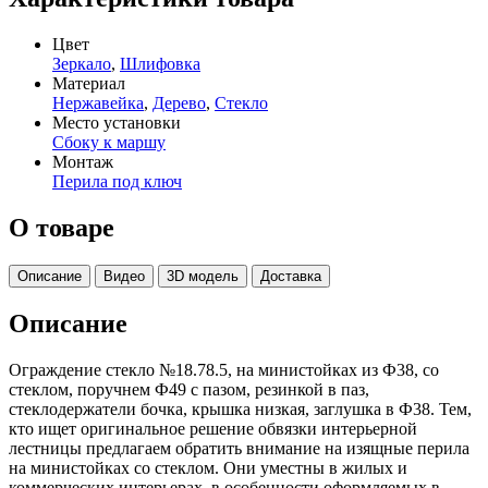
Цвет
Зеркало
,
Шлифовка
Материал
Нержавейка
,
Дерево
,
Стекло
Место установки
Сбоку к маршу
Монтаж
Перила под ключ
О товаре
Описание
Видео
3D модель
Доставка
Описание
Ограждение стекло №18.78.5, на министойках из Ф38, со
стеклом, поручнем Ф49 с пазом, резинкой в паз,
стеклодержатели бочка, крышка низкая, заглушка в Ф38. Тем,
кто ищет оригинальное решение обвязки интерьерной
лестницы предлагаем обратить внимание на изящные перила
на министойках со стеклом. Они уместны в жилых и
коммерческих интерьерах, в особенности оформляемых в