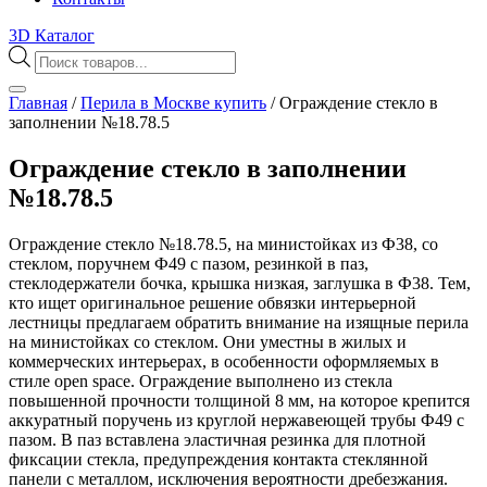
3D Каталог
Поиск
товаров
Главная
/
Перила в Москве купить
/
Ограждение стекло в
заполнении №18.78.5
Ограждение стекло в заполнении
№18.78.5
Ограждение стекло №18.78.5, на министойках из Ф38, со
стеклом, поручнем Ф49 с пазом, резинкой в паз,
стеклодержатели бочка, крышка низкая, заглушка в Ф38. Тем,
кто ищет оригинальное решение обвязки интерьерной
лестницы предлагаем обратить внимание на изящные перила
на министойках со стеклом. Они уместны в жилых и
коммерческих интерьерах, в особенности оформляемых в
стиле open space. Ограждение выполнено из стекла
повышенной прочности толщиной 8 мм, на которое крепится
аккуратный поручень из круглой нержавеющей трубы Ф49 с
пазом. В паз вставлена эластичная резинка для плотной
фиксации стекла, предупреждения контакта стеклянной
панели с металлом, исключения вероятности дребезжания.