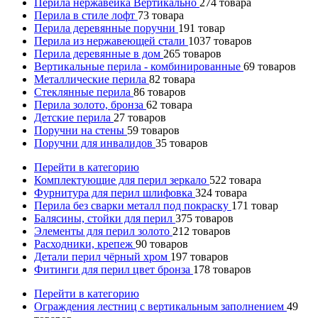
Перила нержавейка Вертикально
274
товара
Перила в стиле лофт
73
товара
Перила деревянные поручни
191
товар
Перила из нержавеющей стали
1037
товаров
Перила деревянные в дом
265
товаров
Вертикальные перила - комбинированные
69
товаров
Металлические перила
82
товара
Стеклянные перила
86
товаров
Перила золото, бронза
62
товара
Детские перила
27
товаров
Поручни на стены
59
товаров
Поручни для инвалидов
35
товаров
Перейти в категорию
Комплектующие для перил зеркало
522
товара
Фурнитура для перил шлифовка
324
товара
Перила без сварки металл под покраску
171
товар
Балясины, стойки для перил
375
товаров
Элементы для перил золото
212
товаров
Расходники, крепеж
90
товаров
Детали перил чёрный хром
197
товаров
Фитинги для перил цвет бронза
178
товаров
Перейти в категорию
Ограждения лестниц с вертикальным заполнением
49