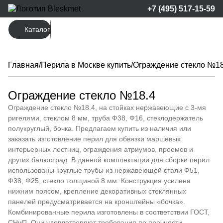
+7 (495) 517-15-59
Поиск
товаров
Каталог
Главная
/
Перила в Москве купить
/
Ограждение стекло №18
Ограждение стекло №18.4
Ограждение стекло №18.4, на стойках нержавеющие с 3-мя
ригелями, стеклом 8 мм, труба Ф38, Ф16, стеклодержатель
полукруглый, бочка. Предлагаем купить из наличия или
заказать изготовление перил для обвязки маршевых
интерьерных лестниц, ограждения атриумов, проемов и
других балюстрад. В данной комплектации для сборки перил
использованы круглые трубы из нержавеющей стали Ф51,
Ф38, Ф25, стекло толщиной 8 мм. Конструкция усилена
нижним поясом, крепление декоративных стеклянных
панелей предусматривается на кронштейны «бочка».
Комбинированные перила изготовлены в соответствии ГОСТ,
СНиП. Они удовлетворяют требования по прочности,