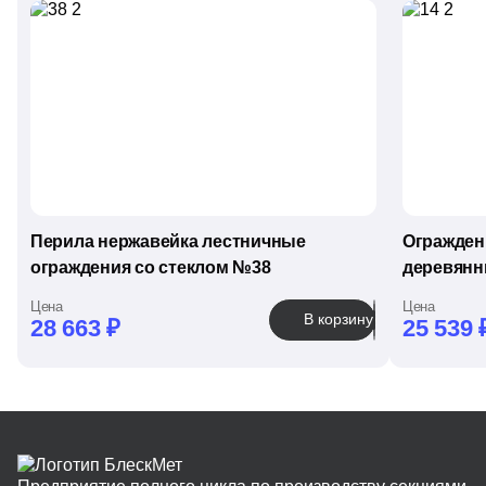
Перила нержавейка лестничные
Огражден
ограждения со стеклом №38
деревянн
Цена
Цена
В корзину
28 663
₽
25 539