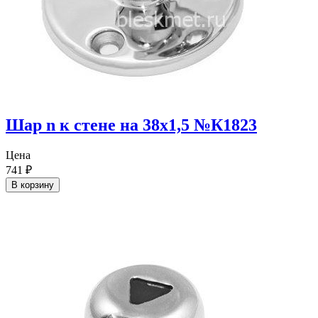
Шар n к стене на 38х1,5 №К1823
Цена
741
₽
В корзину