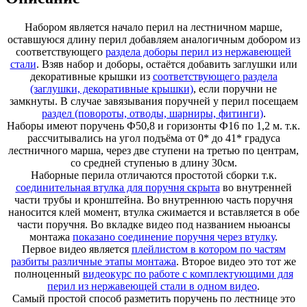
Набором является начало перил на лестничном марше,
оставшуюся длину перил добавляем аналогичным добором из
соответствующего
раздела доборы перил из нержавеющей
стали
. Взяв набор и доборы, остаётся добавить заглушки или
декоративные крышки из
соответствующего раздела
(заглушки, декоративные крышки)
, если поручни не
замкнуты. В случае завязывания поручней у перил посещаем
раздел (повороты, отводы, шарниры, фитинги)
.
Наборы имеют поручень Ф50,8 и горизонты Ф16 по 1,2 м. т.к.
рассчитывались на угол подъёма от 0* до 41* градуса
лестничного марша, через две ступени на третью по центрам,
со средней ступенью в длину 30см.
Наборные перила отличаются простотой сборки т.к.
соединительная втулка для поручня скрыта
во внутренней
части трубы и кронштейна. Во внутреннюю часть поручня
наносится клей момент, втулка сжимается и вставляется в обе
части поручня. Во вкладке видео под названием ньюансы
монтажа
показано соединение поручня через втулку
.
Первое видео является
плейлистом в котором по частям
разбиты различные этапы монтажа
. Второе видео это тот же
полноценный
видеокурс по работе с комплектующими для
перил из нержавеющей стали в одном видео
.
Самый простой способ разметить поручень по лестнице это