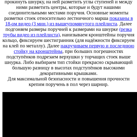
прокинуть шнурку, на ней разметить углы ступеней и между
ними разметить центры, которые и будут нашими
соединительными местами поручня. Основные моменты
разметки стоек относительно лестничного марша
показаны в
18-ом видео (3 мин.) из вышеупомянутого плейлиста
. Далее
подгоняем размеры поручней к размерами на шнурке
(резка
трубы видео из плейлиста)
, нанизываем кронштейны поручня
кольцо, фиксируем шестигранник (для надёжности фиксируем
на клей по металлу). Далее
накручиваем первую и последнюю
стойку на кронштейны
, при больших погрешностях
подступёнков подрезаем верхушки у торчащих стоек выше
шнурка. Либо выбираем тип стойки прекрасно скрывающий
большую разницу в высотах подступёнков высокими
декоративными крышками.
Для максимальной безопасности и повышения прочности
крепим поручень в пол через шарнир.