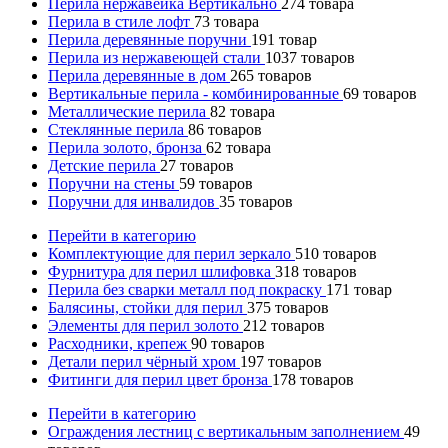
Перила нержавейка Вертикально
274
товара
Перила в стиле лофт
73
товара
Перила деревянные поручни
191
товар
Перила из нержавеющей стали
1037
товаров
Перила деревянные в дом
265
товаров
Вертикальные перила - комбинированные
69
товаров
Металлические перила
82
товара
Стеклянные перила
86
товаров
Перила золото, бронза
62
товара
Детские перила
27
товаров
Поручни на стены
59
товаров
Поручни для инвалидов
35
товаров
Перейти в категорию
Комплектующие для перил зеркало
510
товаров
Фурнитура для перил шлифовка
318
товаров
Перила без сварки металл под покраску
171
товар
Балясины, стойки для перил
375
товаров
Элементы для перил золото
212
товаров
Расходники, крепеж
90
товаров
Детали перил чёрный хром
197
товаров
Фитинги для перил цвет бронза
178
товаров
Перейти в категорию
Ограждения лестниц с вертикальным заполнением
49