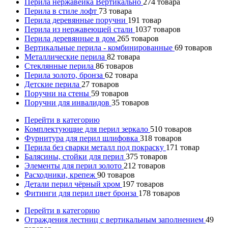
Перила нержавейка Вертикально
274
товара
Перила в стиле лофт
73
товара
Перила деревянные поручни
191
товар
Перила из нержавеющей стали
1037
товаров
Перила деревянные в дом
265
товаров
Вертикальные перила - комбинированные
69
товаров
Металлические перила
82
товара
Стеклянные перила
86
товаров
Перила золото, бронза
62
товара
Детские перила
27
товаров
Поручни на стены
59
товаров
Поручни для инвалидов
35
товаров
Перейти в категорию
Комплектующие для перил зеркало
510
товаров
Фурнитура для перил шлифовка
318
товаров
Перила без сварки металл под покраску
171
товар
Балясины, стойки для перил
375
товаров
Элементы для перил золото
212
товаров
Расходники, крепеж
90
товаров
Детали перил чёрный хром
197
товаров
Фитинги для перил цвет бронза
178
товаров
Перейти в категорию
Ограждения лестниц с вертикальным заполнением
49