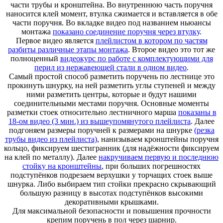
части трубы и кронштейна. Во внутреннюю часть поручня
наносится клей момент, втулка сжимается и вставляется в обе
части поручня. Во вкладке видео под названием ньюансы
монтажа
показано соединение поручня через втулку
.
Первое видео является
плейлистом в котором по частям
разбиты различные этапы монтажа
. Второе видео это тот же
полноценный
видеокурс по работе с комплектующими для
перил из нержавеющей стали в одном видео
.
Самый простой способ разметить поручень по лестнице это
прокинуть шнурку, на ней разметить углы ступеней и между
ними разметить центры, которые и будут нашими
соединительными местами поручня. Основные моменты
разметки стоек относительно лестничного марша
показаны в
18-ом видео (3 мин.) из вышеупомянутого плейлиста
. Далее
подгоняем размеры поручней к размерами на шнурке
(резка
трубы видео из плейлиста)
, нанизываем кронштейны поручня
кольцо, фиксируем шестигранник (для надёжности фиксируем
на клей по металлу). Далее
накручиваем первую и последнюю
стойку на кронштейны
, при больших погрешностях
подступёнков подрезаем верхушки у торчащих стоек выше
шнурка. Либо выбираем тип стойки прекрасно скрывающий
большую разницу в высотах подступёнков высокими
декоративными крышками.
Для максимальной безопасности и повышения прочности
крепим поручень в пол через шарнир.