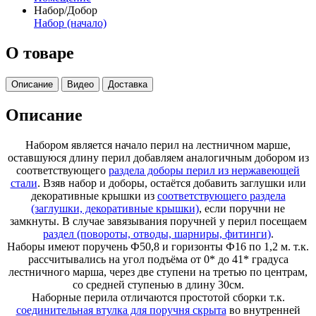
Набор/Добор
Набор (начало)
О товаре
Описание
Видео
Доставка
Описание
Набором является начало перил на лестничном марше,
оставшуюся длину перил добавляем аналогичным добором из
соответствующего
раздела доборы перил из нержавеющей
стали
. Взяв набор и доборы, остаётся добавить заглушки или
декоративные крышки из
соответствующего раздела
(заглушки, декоративные крышки)
, если поручни не
замкнуты. В случае завязывания поручней у перил посещаем
раздел (повороты, отводы, шарниры, фитинги)
.
Наборы имеют поручень Ф50,8 и горизонты Ф16 по 1,2 м. т.к.
рассчитывались на угол подъёма от 0* до 41* градуса
лестничного марша, через две ступени на третью по центрам,
со средней ступенью в длину 30см.
Наборные перила отличаются простотой сборки т.к.
соединительная втулка для поручня скрыта
во внутренней