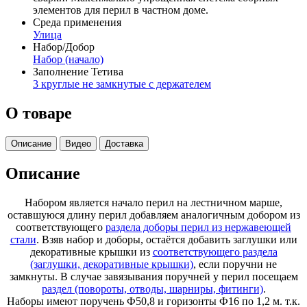
элементов для перил в частном доме.
Среда применения
Улица
Набор/Добор
Набор (начало)
Заполнение Тетива
3 круглые не замкнутые с держателем
О товаре
Описание
Видео
Доставка
Описание
Набором является начало перил на лестничном марше,
оставшуюся длину перил добавляем аналогичным добором из
соответствующего
раздела доборы перил из нержавеющей
стали
. Взяв набор и доборы, остаётся добавить заглушки или
декоративные крышки из
соответствующего раздела
(заглушки, декоративные крышки)
, если поручни не
замкнуты. В случае завязывания поручней у перил посещаем
раздел (повороты, отводы, шарниры, фитинги)
.
Наборы имеют поручень Ф50,8 и горизонты Ф16 по 1,2 м. т.к.