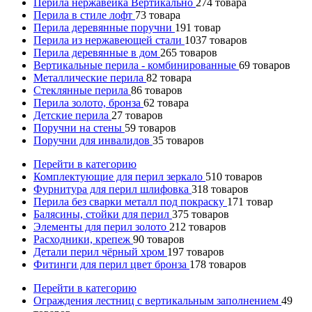
Перила нержавейка Вертикально
274
товара
Перила в стиле лофт
73
товара
Перила деревянные поручни
191
товар
Перила из нержавеющей стали
1037
товаров
Перила деревянные в дом
265
товаров
Вертикальные перила - комбинированные
69
товаров
Металлические перила
82
товара
Стеклянные перила
86
товаров
Перила золото, бронза
62
товара
Детские перила
27
товаров
Поручни на стены
59
товаров
Поручни для инвалидов
35
товаров
Перейти в категорию
Комплектующие для перил зеркало
510
товаров
Фурнитура для перил шлифовка
318
товаров
Перила без сварки металл под покраску
171
товар
Балясины, стойки для перил
375
товаров
Элементы для перил золото
212
товаров
Расходники, крепеж
90
товаров
Детали перил чёрный хром
197
товаров
Фитинги для перил цвет бронза
178
товаров
Перейти в категорию
Ограждения лестниц с вертикальным заполнением
49