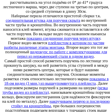
рассчитывались на угол подъёма от 0* до 41* градуса
лестничного марша, через две ступени на третью по центрам,
со средней ступенью в длину 30см.
Наборные перила отличаются простотой сборки т.к.
соединительная втулка для поручня скрыта
во внутренней
части трубы и кронштейна. Во внутреннюю часть поручня
наносится клей момент, втулка сжимается и вставляется в обе
части поручня. Во вкладке видео под названием ньюансы
монтажа
показано соединение поручня через втулку
.
Первое видео является
плейлистом в котором по частям
разбиты различные этапы монтажа
. Второе видео это тот же
полноценный
видеокурс по работе с комплектующими для
перил из нержавеющей стали в одном видео
.
Самый простой способ разметить поручень по лестнице это
прокинуть шнурку, на ней разметить углы ступеней и между
ними разметить центры, которые и будут нашими
соединительными местами поручня. Основные моменты
разметки стоек относительно лестничного марша
показаны в
18-ом видео (3 мин.) из вышеупомянутого плейлиста
. Далее
подгоняем размеры поручней к размерами на шнурке
(резка
трубы видео из плейлиста)
, нанизываем кронштейны поручня
кольцо, фиксируем шестигранник (для надёжности фиксируем
на клей по металлу). Далее
накручиваем первую и последнюю
стойку на кронштейны
, при больших погрешностях
подступёнков подрезаем верхушки у торчащих стоек выше