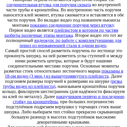
соединительная втулка для поручня скрыта
во внутренней
части трубы и кронштейна. Во внутреннюю часть поручня
наносится клей момент, втулка сжимается и вставляется в обе
части поручня. Во вкладке видео под названием ньюансы
монтажа
показано соединение поручня через втулку
.
Первое видео является
плейлистом в котором по частям
разбиты различные этапы монтажа
. Второе видео это тот же
полноценный
видеокурс по работе с комплектующими для
перил из нержавеющей стали в одном видео
.
Самый простой способ разметить поручень по лестнице это
прокинуть шнурку, на ней разметить углы ступеней и между
ними разметить центры, которые и будут нашими
соединительными местами поручня. Основные моменты
разметки стоек относительно лестничного марша
показаны в
18-ом видео (3 мин.) из вышеупомянутого плейлиста
. Далее
подгоняем размеры поручней к размерами на шнурке
(резка
трубы видео из плейлиста)
, нанизываем кронштейны поручня
кольцо, фиксируем шестигранник (для надёжности фиксируем
на клей по металлу). Далее
накручиваем первую и последнюю
стойку на кронштейны
, при больших погрешностях
подступёнков подрезаем верхушки у торчащих стоек выше
шнурка. Либо выбираем тип стойки прекрасно скрывающий
большую разницу в высотах подступёнков высокими
декоративными крышками.