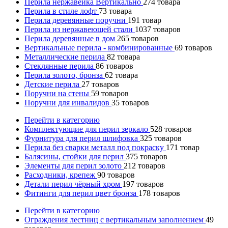
Перила нержавейка Вертикально
274
товара
Перила в стиле лофт
73
товара
Перила деревянные поручни
191
товар
Перила из нержавеющей стали
1037
товаров
Перила деревянные в дом
265
товаров
Вертикальные перила - комбинированные
69
товаров
Металлические перила
82
товара
Стеклянные перила
86
товаров
Перила золото, бронза
62
товара
Детские перила
27
товаров
Поручни на стены
59
товаров
Поручни для инвалидов
35
товаров
Перейти в категорию
Комплектующие для перил зеркало
528
товаров
Фурнитура для перил шлифовка
325
товаров
Перила без сварки металл под покраску
171
товар
Балясины, стойки для перил
375
товаров
Элементы для перил золото
212
товаров
Расходники, крепеж
90
товаров
Детали перил чёрный хром
197
товаров
Фитинги для перил цвет бронза
178
товаров
Перейти в категорию
Ограждения лестниц с вертикальным заполнением
49