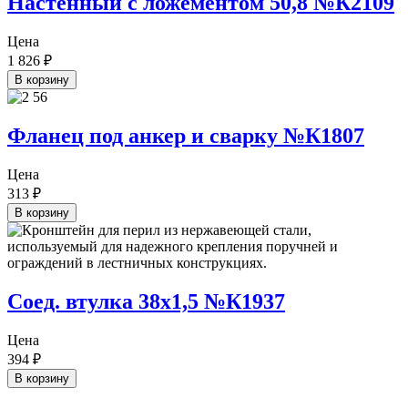
Настенный с ложементом 50,8 №К2109
Цена
1 826
₽
В корзину
Фланец под анкер и сварку №К1807
Цена
313
₽
В корзину
Соед. втулка 38х1,5 №К1937
Цена
394
₽
В корзину