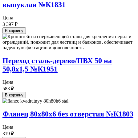
выпуклая №К1831
Цена
3 397
₽
В корзину
Переход сталь-дерево/ПВХ 50 на
50,8х1,5 №К1951
Цена
583
₽
В корзину
Фланец 80х80х6 без отверстия №К1803
Цена
319
₽