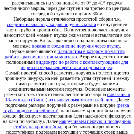
рассчитывались на угол подъёма от 0* до 41* градуса
лестничного марша, через две ступени на третью по центрам,
со средней ступенью в длину 30см.
Наборные перила отличаются простотой сборки т.к.
соединительная втулка для поручня скрыта
во внутренней
части трубы и кронштейна. Во внутреннюю часть поручня
наносится клей момент, втулка сжимается и вставляется в обе
части поручня. Во вкладке видео под названием ньюансы
монтажа
показано соединение поручня через втулку
.
Первое видео является
плейлистом в котором по частям
разбиты различные этапы монтажа
. Второе видео это тот же
полноценный
видеокурс по работе с комплектующими для
перил из нержавеющей стали в одном видео
.
Самый простой способ разметить поручень по лестнице это
прокинуть шнурку, на ней разметить углы ступеней и между
ними разметить центры, которые и будут нашими
соединительными местами поручня. Основные моменты
разметки стоек относительно лестничного марша
показаны в
18-ом видео (3 мин.) из вышеупомянутого плейлиста
. Далее
подгоняем размеры поручней к размерами на шнурке
(резка
трубы видео из плейлиста)
, нанизываем кронштейны поручня
кольцо, фиксируем шестигранник (для надёжности фиксируем
на клей по металлу). Далее
накручиваем первую и последнюю
стойку на кронштейны
, при больших погрешностях
подступёнков подрезаем верхушки у торчащих стоек выше