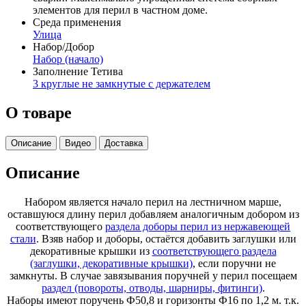
элементов для перил в частном доме.
Среда применения
Улица
Набор/Добор
Набор (начало)
Заполнение Тетива
3 круглые не замкнутые с держателем
О товаре
Описание
Видео
Доставка
Описание
Набором является начало перил на лестничном марше,
оставшуюся длину перил добавляем аналогичным добором из
соответствующего
раздела доборы перил из нержавеющей
стали
. Взяв набор и доборы, остаётся добавить заглушки или
декоративные крышки из
соответствующего раздела
(заглушки, декоративные крышки)
, если поручни не
замкнуты. В случае завязывания поручней у перил посещаем
раздел (повороты, отводы, шарниры, фитинги)
.
Наборы имеют поручень Ф50,8 и горизонты Ф16 по 1,2 м. т.к.