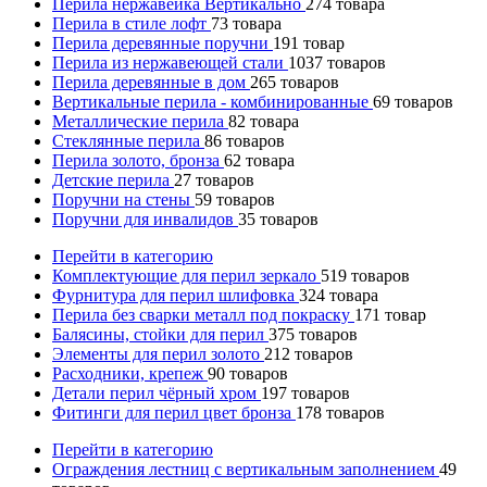
Перила нержавейка Вертикально
274
товара
Перила в стиле лофт
73
товара
Перила деревянные поручни
191
товар
Перила из нержавеющей стали
1037
товаров
Перила деревянные в дом
265
товаров
Вертикальные перила - комбинированные
69
товаров
Металлические перила
82
товара
Стеклянные перила
86
товаров
Перила золото, бронза
62
товара
Детские перила
27
товаров
Поручни на стены
59
товаров
Поручни для инвалидов
35
товаров
Перейти в категорию
Комплектующие для перил зеркало
519
товаров
Фурнитура для перил шлифовка
324
товара
Перила без сварки металл под покраску
171
товар
Балясины, стойки для перил
375
товаров
Элементы для перил золото
212
товаров
Расходники, крепеж
90
товаров
Детали перил чёрный хром
197
товаров
Фитинги для перил цвет бронза
178
товаров
Перейти в категорию
Ограждения лестниц с вертикальным заполнением
49