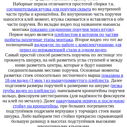
Наборные перила отличаются простотой сборки т.к.
соединительная втулка для поручня скрыта
во внутренней
части трубы и кронштейна. Во внутреннюю часть поручня
наносится клей момент, втулка сжимается и вставляется в обе
части поручня. Во вкладке видео под названием ньюансы
монтажа
показано соединение поручня через втулку
.
Первое видео является
плейлистом в котором по частям
разбиты различные этапы монтажа
. Второе видео это тот же
полноценный
видеокурс по работе с комплектующими для
перил из нержавеющей стали в одном видео
.
Самый простой способ разметить поручень по лестнице это
прокинуть шнурку, на ней разметить углы ступеней и между
ними разметить центры, которые и будут нашими
соединительными местами поручня. Основные моменты
разметки стоек относительно лестничного марша
показаны в
18-ом видео (3 мин.) из вышеупомянутого плейлиста
. Далее
подгоняем размеры поручней к размерами на шнурке
(резка
трубы видео из плейлиста)
, нанизываем кронштейны поручня
кольцо, фиксируем шестигранник (для надёжности фиксируем
на клей по металлу). Далее
накручиваем первую и последнюю
стойку на кронштейны
, при больших погрешностях
подступёнков подрезаем верхушки у торчащих стоек выше
шнурка. Либо выбираем тип стойки прекрасно скрывающий
большую разницу в высотах подступёнков высокими
декоративными крышками.