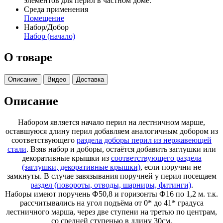
элементов для перил в частном доме.
Среда применения
Помещение
Набор/Добор
Набор (начало)
О товаре
Описание
Видео
Доставка
Описание
Набором является начало перил на лестничном марше,
оставшуюся длину перил добавляем аналогичным добором из
соответствующего
раздела доборы перил из нержавеющей
стали
. Взяв набор и доборы, остаётся добавить заглушки или
декоративные крышки из
соответствующего раздела
(заглушки, декоративные крышки)
, если поручни не
замкнуты. В случае завязывания поручней у перил посещаем
раздел (повороты, отводы, шарниры, фитинги)
.
Наборы имеют поручень Ф50,8 и горизонты Ф16 по 1,2 м. т.к.
рассчитывались на угол подъёма от 0* до 41* градуса
лестничного марша, через две ступени на третью по центрам,
со средней ступенью в длину 30см.