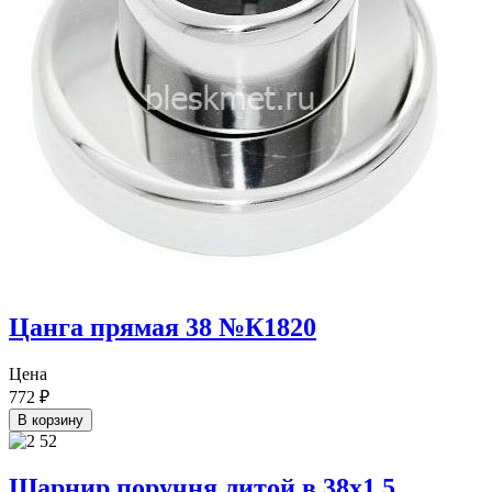
Цанга прямая 38 №К1820
Цена
772
₽
В корзину
Шарнир поручня литой в 38х1,5