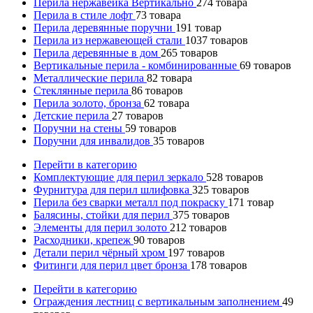
Перила нержавейка Вертикально
274
товара
Перила в стиле лофт
73
товара
Перила деревянные поручни
191
товар
Перила из нержавеющей стали
1037
товаров
Перила деревянные в дом
265
товаров
Вертикальные перила - комбинированные
69
товаров
Металлические перила
82
товара
Стеклянные перила
86
товаров
Перила золото, бронза
62
товара
Детские перила
27
товаров
Поручни на стены
59
товаров
Поручни для инвалидов
35
товаров
Перейти в категорию
Комплектующие для перил зеркало
528
товаров
Фурнитура для перил шлифовка
325
товаров
Перила без сварки металл под покраску
171
товар
Балясины, стойки для перил
375
товаров
Элементы для перил золото
212
товаров
Расходники, крепеж
90
товаров
Детали перил чёрный хром
197
товаров
Фитинги для перил цвет бронза
178
товаров
Перейти в категорию
Ограждения лестниц с вертикальным заполнением
49