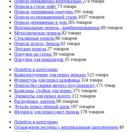
Перила нержавейка Вертикально
274
товара
Перила в стиле лофт
73
товара
Перила деревянные поручни
191
товар
Перила из нержавеющей стали
1037
товаров
Перила деревянные в дом
265
товаров
Вертикальные перила - комбинированные
69
товаров
Металлические перила
82
товара
Стеклянные перила
86
товаров
Перила золото, бронза
62
товара
Детские перила
27
товаров
Поручни на стены
59
товаров
Поручни для инвалидов
35
товаров
Перейти в категорию
Комплектующие для перил зеркало
522
товара
Фурнитура для перил шлифовка
324
товара
Перила без сварки металл под покраску
171
товар
Балясины, стойки для перил
375
товаров
Элементы для перил золото
212
товаров
Расходники, крепеж
90
товаров
Детали перил чёрный хром
197
товаров
Фитинги для перил цвет бронза
178
товаров
Перейти в категорию
Ограждения лестниц с вертикальным заполнением
49