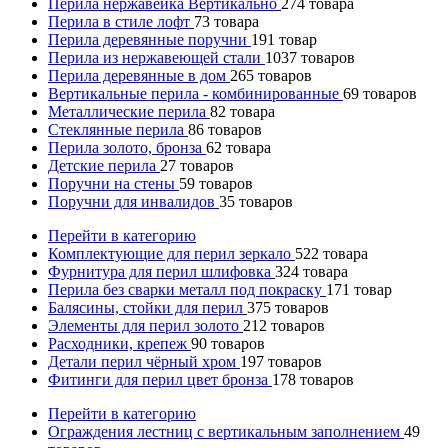
Перила нержавейка Вертикально
274
товара
Перила в стиле лофт
73
товара
Перила деревянные поручни
191
товар
Перила из нержавеющей стали
1037
товаров
Перила деревянные в дом
265
товаров
Вертикальные перила - комбинированные
69
товаров
Металлические перила
82
товара
Стеклянные перила
86
товаров
Перила золото, бронза
62
товара
Детские перила
27
товаров
Поручни на стены
59
товаров
Поручни для инвалидов
35
товаров
Перейти в категорию
Комплектующие для перил зеркало
522
товара
Фурнитура для перил шлифовка
324
товара
Перила без сварки металл под покраску
171
товар
Балясины, стойки для перил
375
товаров
Элементы для перил золото
212
товаров
Расходники, крепеж
90
товаров
Детали перил чёрный хром
197
товаров
Фитинги для перил цвет бронза
178
товаров
Перейти в категорию
Ограждения лестниц с вертикальным заполнением
49