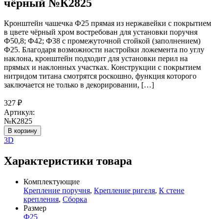
чёрный №К2825
Кронштейн чашечка Ф25 прямая из нержавейки с покрытием
в цвете чёрный хром востребован для установки поручня
Ф50,8; Ф42; Ф38 с промежуточной стойкой (заполнением)
Ф25. Благодаря возможности настройки ложемента по углу
наклона, кронштейн подходит для установки перил на
прямых и наклонных участках. Конструкции с покрытием
нитридом титана смотрятся роскошно, функция которого
заключается не только в декорировании, […]
327
₽
Артикул:
№К2825
В корзину
3D
Характеристики товара
Комплектующие
Крепление поручня
,
Крепление ригеля
,
К стене
крепления
,
Сборка
Размер
Ф25