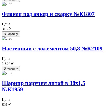
Фланец под анкер и сварку №К1807
Цена
313
₽
В корзину
Настенный с ложементом 50,8 №К2109
Цена
1 826
₽
В корзину
Шарнир поручня литой в 38х1,5
№К1959
Цена
851
₽