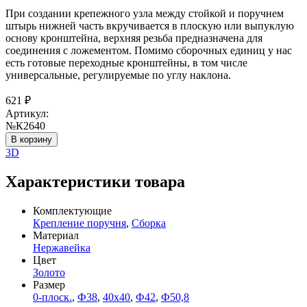
При создании крепежного узла между стойкой и поручнем
штырь нижней часть вкручивается в плоскую или выпуклую
основу кронштейна, верхняя резьба предназначена для
соединения с ложементом. Помимо сборочных единиц у нас
есть готовые переходные кронштейны, в том числе
универсальные, регулируемые по углу наклона.
621
₽
Артикул:
№К2640
В корзину
3D
Характеристики товара
Комплектующие
Крепление поручня
,
Сборка
Материал
Нержавейка
Цвет
Золото
Размер
0-плоск.
,
Ф38
,
40х40
,
Ф42
,
Ф50,8