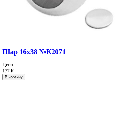
Шар 16х38 №К2071
Цена
177
₽
В корзину