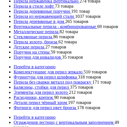
Перила нержавейка Вертикально
274
товара
Перила в стиле лофт
73
товара
Перила деревянные поручни
191
товар
Перила из нержавеющей стали
1037
товаров
Перила деревянные в дом
265
товаров
Вертикальные перила - комбинированные
69
товаров
Металлические перила
82
товара
Стеклянные перила
86
товаров
Перила золото, бронза
62
товара
Детские перила
27
товаров
Поручни на стены
59
товаров
Поручни для инвалидов
35
товаров
Перейти в категорию
Комплектующие для перил зеркало
510
товаров
Фурнитура для перил шлифовка
318
товаров
Перила без сварки металл под покраску
171
товар
Балясины, стойки для перил
375
товаров
Элементы для перил золото
212
товаров
Расходники, крепеж
90
товаров
Детали перил чёрный хром
197
товаров
Фитинги для перил цвет бронза
178
товаров
Перейти в категорию
Ограждения лестниц с вертикальным заполнением
49