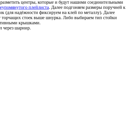
и разметить центры, которые и будут нашими соединительными
шеупомянутого плейлиста
. Далее подгоняем размеры поручней к
к (для надёжности фиксируем на клей по металлу). Далее
у торчащих стоек выше шнурка. Либо выбираем тип стойки
ативными крышками.
л через шарнир.