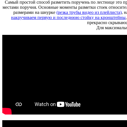
Самый простой способ разметить поручень по лестнице это п
местами поручня. Основные моменты разметки стоек относит
размерами на шнурке
(резка трубы видео из плейлиста)
, 
накручиваем первую и последнюю стойку на кронштейны
прекрасно скрываю
Для максимальн