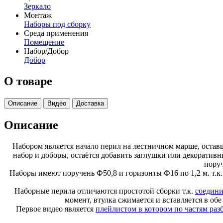
Зеркало
Монтаж
Наборы под сборку
Среда применения
Помещение
Набор/Добор
Добор
О товаре
Описание
Видео
Доставка
Описание
Набором является начало перил на лестничном марше, оста
набор и доборы, остаётся добавить заглушки или декоратив
пору
Наборы имеют поручень Ф50,8 и горизонты Ф16 по 1,2 м. т.к. 
Наборные перила отличаются простотой сборки т.к.
соедини
момент, втулка сжимается и вставляется в о
Первое видео является
плейлистом в котором по частям ра