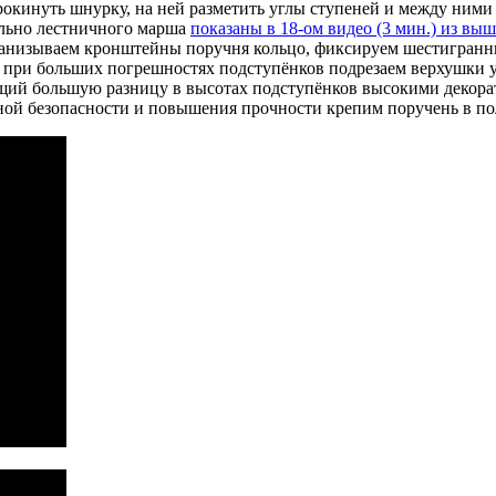
рокинуть шнурку, на ней разметить углы ступеней и между ним
ельно лестничного марша
показаны в 18-ом видео (3 мин.) из вы
нанизываем кронштейны поручня кольцо, фиксируем шестигранни
, при больших погрешностях подступёнков подрезаем верхушки 
щий большую разницу в высотах подступёнков высокими декор
ой безопасности и повышения прочности крепим поручень в по