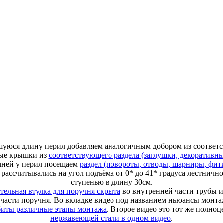
вшуюся длину перил добавляем аналогичным добором из соотве
ные крышки из
соответствующего раздела (заглушки, декоративн
чней у перил посещаем
раздел (повороты, отводы, шарниры, фит
рассчитывались на угол подъёма от 0* до 41* градуса лестнично
ступенью в длину 30см.
тельная втулка для поручня скрыта
во внутренней части трубы и
бе части поручня. Во вкладке видео под названием ньюансы монт
збиты различные этапы монтажа
. Второе видео это тот же полно
нержавеющей стали в одном видео
.