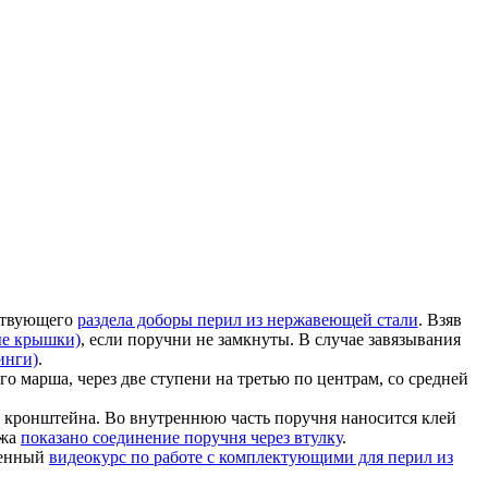
тствующего
раздела доборы перил из нержавеющей стали
. Взяв
ые крышки)
, если поручни не замкнуты. В случае завязывания
инги)
.
го марша, через две ступени на третью по центрам, со средней
 кронштейна. Во внутреннюю часть поручня наносится клей
ажа
показано соединение поручня через втулку
.
ценный
видеокурс по работе с комплектующими для перил из