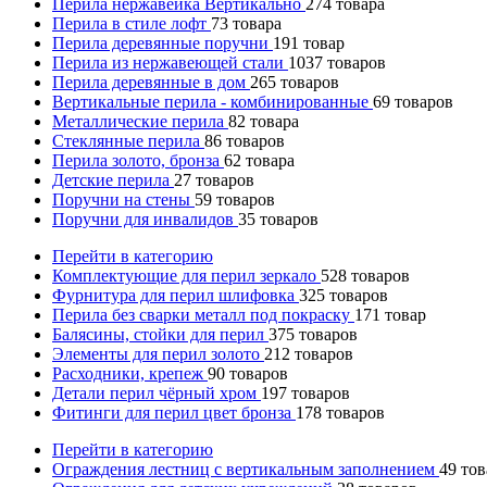
Перила нержавейка Вертикально
274
товара
Перила в стиле лофт
73
товара
Перила деревянные поручни
191
товар
Перила из нержавеющей стали
1037
товаров
Перила деревянные в дом
265
товаров
Вертикальные перила - комбинированные
69
товаров
Металлические перила
82
товара
Стеклянные перила
86
товаров
Перила золото, бронза
62
товара
Детские перила
27
товаров
Поручни на стены
59
товаров
Поручни для инвалидов
35
товаров
Перейти в категорию
Комплектующие для перил зеркало
528
товаров
Фурнитура для перил шлифовка
325
товаров
Перила без сварки металл под покраску
171
товар
Балясины, стойки для перил
375
товаров
Элементы для перил золото
212
товаров
Расходники, крепеж
90
товаров
Детали перил чёрный хром
197
товаров
Фитинги для перил цвет бронза
178
товаров
Перейти в категорию
Ограждения лестниц с вертикальным заполнением
49
тов