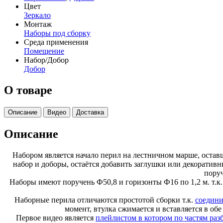
Цвет
Зеркало
Монтаж
Наборы под сборку
Среда применения
Помещение
Набор/Добор
Добор
О товаре
Описание
Видео
Доставка
Описание
Набором является начало перил на лестничном марше, оста
набор и доборы, остаётся добавить заглушки или декоратив
пору
Наборы имеют поручень Ф50,8 и горизонты Ф16 по 1,2 м. т.к. 
Наборные перила отличаются простотой сборки т.к.
соедини
момент, втулка сжимается и вставляется в о
Первое видео является
плейлистом в котором по частям ра