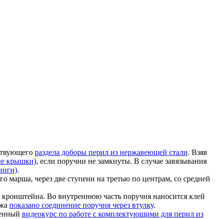
тствующего
раздела доборы перил из нержавеющей стали
. Взяв
ые крышки)
, если поручни не замкнуты. В случае завязывания
инги)
.
го марша, через две ступени на третью по центрам, со средней
 кронштейна. Во внутреннюю часть поручня наносится клей
ажа
показано соединение поручня через втулку
.
ценный
видеокурс по работе с комплектующими для перил из