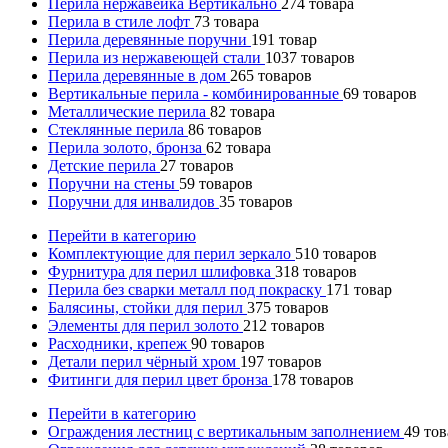
Перила нержавейка Вертикально
274
товара
Перила в стиле лофт
73
товара
Перила деревянные поручни
191
товар
Перила из нержавеющей стали
1037
товаров
Перила деревянные в дом
265
товаров
Вертикальные перила - комбинированные
69
товаров
Металлические перила
82
товара
Стеклянные перила
86
товаров
Перила золото, бронза
62
товара
Детские перила
27
товаров
Поручни на стены
59
товаров
Поручни для инвалидов
35
товаров
Перейти в категорию
Комплектующие для перил зеркало
510
товаров
Фурнитура для перил шлифовка
318
товаров
Перила без сварки металл под покраску
171
товар
Балясины, стойки для перил
375
товаров
Элементы для перил золото
212
товаров
Расходники, крепеж
90
товаров
Детали перил чёрный хром
197
товаров
Фитинги для перил цвет бронза
178
товаров
Перейти в категорию
Ограждения лестниц с вертикальным заполнением
49
тов