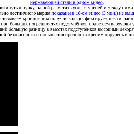
нержавеющей стали в одном видео
.
рокинуть шнурку, на ней разметить углы ступеней и между ним
ельно лестничного марша
показаны в 18-ом видео (3 мин.) из вы
нанизываем кронштейны поручня кольцо, фиксируем шестигранни
, при больших погрешностях подступёнков подрезаем верхушки 
щий большую разницу в высотах подступёнков высокими декор
ой безопасности и повышения прочности крепим поручень в по