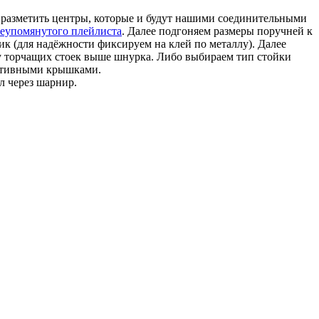
и разметить центры, которые и будут нашими соединительными
шеупомянутого плейлиста
. Далее подгоняем размеры поручней к
к (для надёжности фиксируем на клей по металлу). Далее
у торчащих стоек выше шнурка. Либо выбираем тип стойки
ативными крышками.
л через шарнир.