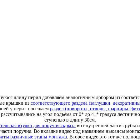
вшуюся длину перил добавляем аналогичным добором из соотве
ные крышки из
соответствующего раздела (заглушки, декоративн
чней у перил посещаем
раздел (повороты, отводы, шарниры, фит
рассчитывались на угол подъёма от 0* до 41* градуса лестнично
ступенью в длину 30см.
тельная втулка для поручня скрыта
во внутренней части трубы и
бе части поручня. Во вкладке видео под названием ньюансы монт
збиты различные этапы монтажа
. Второе видео это тот же полно