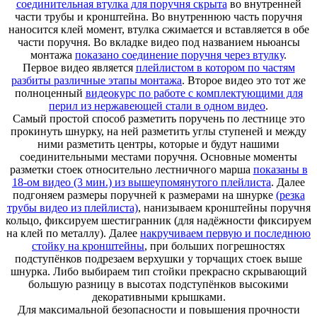
соединительная втулка для поручня скрыта
во внутренней
части трубы и кронштейна. Во внутреннюю часть поручня
наносится клей момент, втулка сжимается и вставляется в обе
части поручня. Во вкладке видео под названием ньюансы
монтажа
показано соединение поручня через втулку
.
Первое видео является
плейлистом в котором по частям
разбиты различные этапы монтажа
. Второе видео это тот же
полноценный
видеокурс по работе с комплектующими для
перил из нержавеющей стали в одном видео
.
Самый простой способ разметить поручень по лестнице это
прокинуть шнурку, на ней разметить углы ступеней и между
ними разметить центры, которые и будут нашими
соединительными местами поручня. Основные моменты
разметки стоек относительно лестничного марша
показаны в
18-ом видео (3 мин.) из вышеупомянутого плейлиста
. Далее
подгоняем размеры поручней к размерами на шнурке
(резка
трубы видео из плейлиста)
, нанизываем кронштейны поручня
кольцо, фиксируем шестигранник (для надёжности фиксируем
на клей по металлу). Далее
накручиваем первую и последнюю
стойку на кронштейны
, при больших погрешностях
подступёнков подрезаем верхушки у торчащих стоек выше
шнурка. Либо выбираем тип стойки прекрасно скрывающий
большую разницу в высотах подступёнков высокими
декоративными крышками.
Для максимальной безопасности и повышения прочности