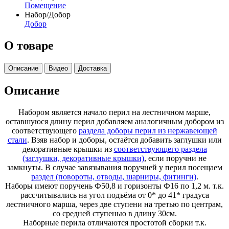
Помещение
Набор/Добор
Добор
О товаре
Описание
Видео
Доставка
Описание
Набором является начало перил на лестничном марше,
оставшуюся длину перил добавляем аналогичным добором из
соответствующего
раздела доборы перил из нержавеющей
стали
. Взяв набор и доборы, остаётся добавить заглушки или
декоративные крышки из
соответствующего раздела
(заглушки, декоративные крышки)
, если поручни не
замкнуты. В случае завязывания поручней у перил посещаем
раздел (повороты, отводы, шарниры, фитинги)
.
Наборы имеют поручень Ф50,8 и горизонты Ф16 по 1,2 м. т.к.
рассчитывались на угол подъёма от 0* до 41* градуса
лестничного марша, через две ступени на третью по центрам,
со средней ступенью в длину 30см.
Наборные перила отличаются простотой сборки т.к.