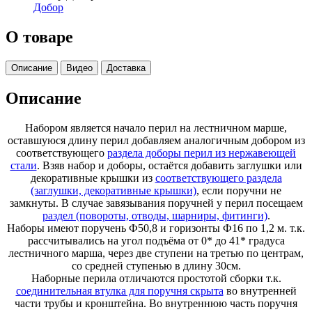
Добор
О товаре
Описание
Видео
Доставка
Описание
Набором является начало перил на лестничном марше,
оставшуюся длину перил добавляем аналогичным добором из
соответствующего
раздела доборы перил из нержавеющей
стали
. Взяв набор и доборы, остаётся добавить заглушки или
декоративные крышки из
соответствующего раздела
(заглушки, декоративные крышки)
, если поручни не
замкнуты. В случае завязывания поручней у перил посещаем
раздел (повороты, отводы, шарниры, фитинги)
.
Наборы имеют поручень Ф50,8 и горизонты Ф16 по 1,2 м. т.к.
рассчитывались на угол подъёма от 0* до 41* градуса
лестничного марша, через две ступени на третью по центрам,
со средней ступенью в длину 30см.
Наборные перила отличаются простотой сборки т.к.
соединительная втулка для поручня скрыта
во внутренней
части трубы и кронштейна. Во внутреннюю часть поручня