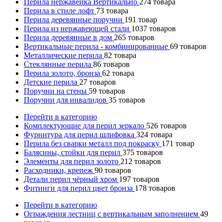
Перила нержавейка Вертикально
274
товара
Перила в стиле лофт
73
товара
Перила деревянные поручни
191
товар
Перила из нержавеющей стали
1037
товаров
Перила деревянные в дом
265
товаров
Вертикальные перила - комбинированные
69
товаров
Металлические перила
82
товара
Стеклянные перила
86
товаров
Перила золото, бронза
62
товара
Детские перила
27
товаров
Поручни на стены
59
товаров
Поручни для инвалидов
35
товаров
Перейти в категорию
Комплектующие для перил зеркало
526
товаров
Фурнитура для перил шлифовка
324
товара
Перила без сварки металл под покраску
171
товар
Балясины, стойки для перил
375
товаров
Элементы для перил золото
212
товаров
Расходники, крепеж
90
товаров
Детали перил чёрный хром
197
товаров
Фитинги для перил цвет бронза
178
товаров
Перейти в категорию
Ограждения лестниц с вертикальным заполнением
49