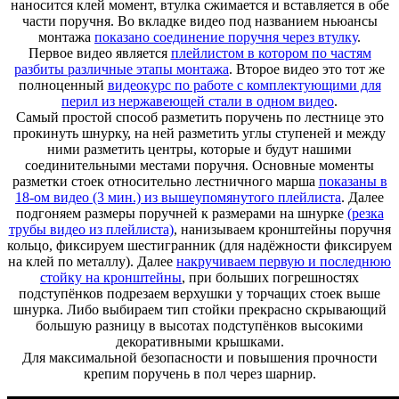
наносится клей момент, втулка сжимается и вставляется в обе
части поручня. Во вкладке видео под названием ньюансы
монтажа
показано соединение поручня через втулку
.
Первое видео является
плейлистом в котором по частям
разбиты различные этапы монтажа
. Второе видео это тот же
полноценный
видеокурс по работе с комплектующими для
перил из нержавеющей стали в одном видео
.
Самый простой способ разметить поручень по лестнице это
прокинуть шнурку, на ней разметить углы ступеней и между
ними разметить центры, которые и будут нашими
соединительными местами поручня. Основные моменты
разметки стоек относительно лестничного марша
показаны в
18-ом видео (3 мин.) из вышеупомянутого плейлиста
. Далее
подгоняем размеры поручней к размерами на шнурке
(резка
трубы видео из плейлиста)
, нанизываем кронштейны поручня
кольцо, фиксируем шестигранник (для надёжности фиксируем
на клей по металлу). Далее
накручиваем первую и последнюю
стойку на кронштейны
, при больших погрешностях
подступёнков подрезаем верхушки у торчащих стоек выше
шнурка. Либо выбираем тип стойки прекрасно скрывающий
большую разницу в высотах подступёнков высокими
декоративными крышками.
Для максимальной безопасности и повышения прочности
крепим поручень в пол через шарнир.