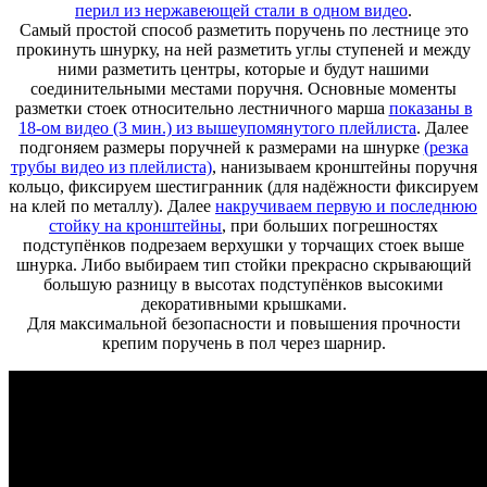
перил из нержавеющей стали в одном видео
.
Самый простой способ разметить поручень по лестнице это
прокинуть шнурку, на ней разметить углы ступеней и между
ними разметить центры, которые и будут нашими
соединительными местами поручня. Основные моменты
разметки стоек относительно лестничного марша
показаны в
18-ом видео (3 мин.) из вышеупомянутого плейлиста
. Далее
подгоняем размеры поручней к размерами на шнурке
(резка
трубы видео из плейлиста)
, нанизываем кронштейны поручня
кольцо, фиксируем шестигранник (для надёжности фиксируем
на клей по металлу). Далее
накручиваем первую и последнюю
стойку на кронштейны
, при больших погрешностях
подступёнков подрезаем верхушки у торчащих стоек выше
шнурка. Либо выбираем тип стойки прекрасно скрывающий
большую разницу в высотах подступёнков высокими
декоративными крышками.
Для максимальной безопасности и повышения прочности
крепим поручень в пол через шарнир.