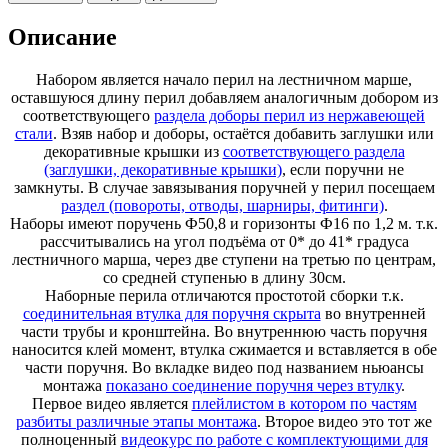
Описание
Набором является начало перил на лестничном марше,
оставшуюся длину перил добавляем аналогичным добором из
соответствующего
раздела доборы перил из нержавеющей
стали
. Взяв набор и доборы, остаётся добавить заглушки или
декоративные крышки из
соответствующего раздела
(заглушки, декоративные крышки)
, если поручни не
замкнуты. В случае завязывания поручней у перил посещаем
раздел (повороты, отводы, шарниры, фитинги)
.
Наборы имеют поручень Ф50,8 и горизонты Ф16 по 1,2 м. т.к.
рассчитывались на угол подъёма от 0* до 41* градуса
лестничного марша, через две ступени на третью по центрам,
со средней ступенью в длину 30см.
Наборные перила отличаются простотой сборки т.к.
соединительная втулка для поручня скрыта
во внутренней
части трубы и кронштейна. Во внутреннюю часть поручня
наносится клей момент, втулка сжимается и вставляется в обе
части поручня. Во вкладке видео под названием ньюансы
монтажа
показано соединение поручня через втулку
.
Первое видео является
плейлистом в котором по частям
разбиты различные этапы монтажа
. Второе видео это тот же
полноценный
видеокурс по работе с комплектующими для