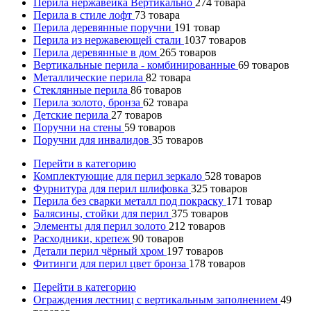
Перила нержавейка Вертикально
274
товара
Перила в стиле лофт
73
товара
Перила деревянные поручни
191
товар
Перила из нержавеющей стали
1037
товаров
Перила деревянные в дом
265
товаров
Вертикальные перила - комбинированные
69
товаров
Металлические перила
82
товара
Стеклянные перила
86
товаров
Перила золото, бронза
62
товара
Детские перила
27
товаров
Поручни на стены
59
товаров
Поручни для инвалидов
35
товаров
Перейти в категорию
Комплектующие для перил зеркало
528
товаров
Фурнитура для перил шлифовка
325
товаров
Перила без сварки металл под покраску
171
товар
Балясины, стойки для перил
375
товаров
Элементы для перил золото
212
товаров
Расходники, крепеж
90
товаров
Детали перил чёрный хром
197
товаров
Фитинги для перил цвет бронза
178
товаров
Перейти в категорию
Ограждения лестниц с вертикальным заполнением
49