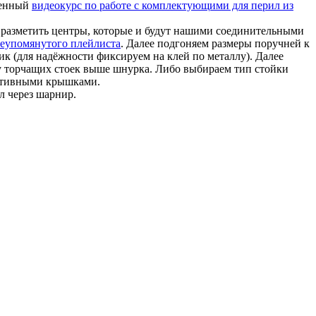
ценный
видеокурс по работе с комплектующими для перил из
и разметить центры, которые и будут нашими соединительными
шеупомянутого плейлиста
. Далее подгоняем размеры поручней к
к (для надёжности фиксируем на клей по металлу). Далее
у торчащих стоек выше шнурка. Либо выбираем тип стойки
ативными крышками.
л через шарнир.