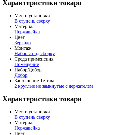
Характеристики товара
Место установки
В ступень сверху
Материал
Нержавейка
Цвет
Зеркало
Монтаж
Наборы под сборку
Среда применения
Помещение
Набор/Добор
Добор
Заполнение Тетива
2 круглые не замкнутые с держателем
Характеристики товара
Место установки
В ступень сверху
Материал
Нержавейка
Цвет