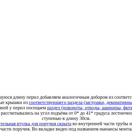
вшуюся длину перил добавляем аналогичным добором из соотве
ные крышки из
соответствующего раздела (заглушки, декоративн
чней у перил посещаем
раздел (повороты, отводы, шарниры, фит
рассчитывались на угол подъёма от 0* до 41* градуса лестнично
ступенью в длину 30см.
тельная втулка для поручня скрыта
во внутренней части трубы и
бе части поручня. Во вкладке видео под названием ньюансы монт