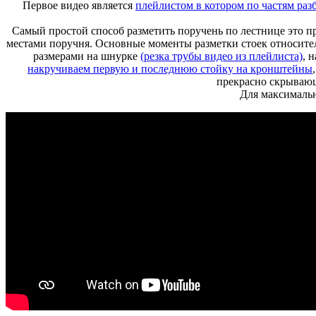
Первое видео является
плейлистом в котором по частям ра
Самый простой способ разметить поручень по лестнице это п
местами поручня. Основные моменты разметки стоек относит
размерами на шнурке
(резка трубы видео из плейлиста)
, 
накручиваем первую и последнюю стойку на кронштейны
прекрасно скрываю
Для максимальн