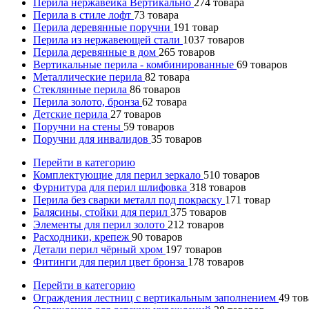
Перила нержавейка Вертикально
274
товара
Перила в стиле лофт
73
товара
Перила деревянные поручни
191
товар
Перила из нержавеющей стали
1037
товаров
Перила деревянные в дом
265
товаров
Вертикальные перила - комбинированные
69
товаров
Металлические перила
82
товара
Стеклянные перила
86
товаров
Перила золото, бронза
62
товара
Детские перила
27
товаров
Поручни на стены
59
товаров
Поручни для инвалидов
35
товаров
Перейти в категорию
Комплектующие для перил зеркало
510
товаров
Фурнитура для перил шлифовка
318
товаров
Перила без сварки металл под покраску
171
товар
Балясины, стойки для перил
375
товаров
Элементы для перил золото
212
товаров
Расходники, крепеж
90
товаров
Детали перил чёрный хром
197
товаров
Фитинги для перил цвет бронза
178
товаров
Перейти в категорию
Ограждения лестниц с вертикальным заполнением
49
тов