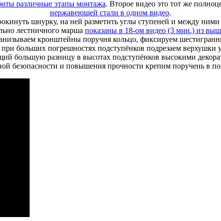
збиты различные этапы монтажа
. Второе видео это тот же полно
нержавеющей стали в одном видео
.
рокинуть шнурку, на ней разметить углы ступеней и между ним
ельно лестничного марша
показаны в 18-ом видео (3 мин.) из вы
нанизываем кронштейны поручня кольцо, фиксируем шестигранни
, при больших погрешностях подступёнков подрезаем верхушки 
щий большую разницу в высотах подступёнков высокими декор
ой безопасности и повышения прочности крепим поручень в по