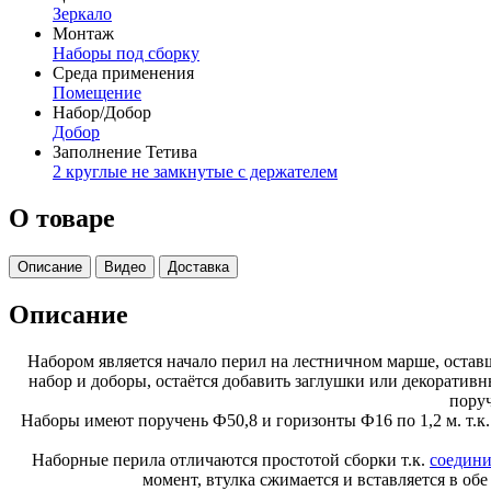
Зеркало
Монтаж
Наборы под сборку
Среда применения
Помещение
Набор/Добор
Добор
Заполнение Тетива
2 круглые не замкнутые с держателем
О товаре
Описание
Видео
Доставка
Описание
Набором является начало перил на лестничном марше, оста
набор и доборы, остаётся добавить заглушки или декоратив
пору
Наборы имеют поручень Ф50,8 и горизонты Ф16 по 1,2 м. т.к. 
Наборные перила отличаются простотой сборки т.к.
соедини
момент, втулка сжимается и вставляется в о