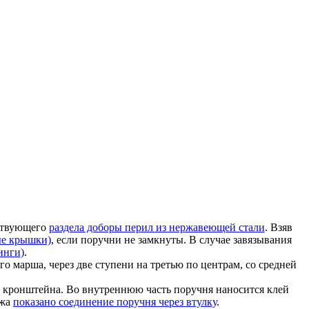
тствующего
раздела доборы перил из нержавеющей стали
. Взяв
ые крышки)
, если поручни не замкнуты. В случае завязывания
инги)
.
го марша, через две ступени на третью по центрам, со средней
 кронштейна. Во внутреннюю часть поручня наносится клей
ажа
показано соединение поручня через втулку
.