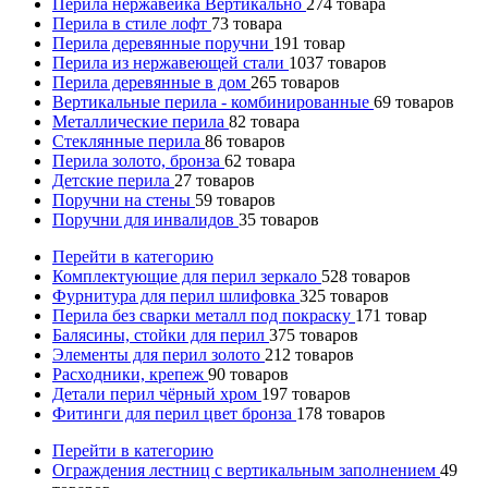
Перила нержавейка Вертикально
274
товара
Перила в стиле лофт
73
товара
Перила деревянные поручни
191
товар
Перила из нержавеющей стали
1037
товаров
Перила деревянные в дом
265
товаров
Вертикальные перила - комбинированные
69
товаров
Металлические перила
82
товара
Стеклянные перила
86
товаров
Перила золото, бронза
62
товара
Детские перила
27
товаров
Поручни на стены
59
товаров
Поручни для инвалидов
35
товаров
Перейти в категорию
Комплектующие для перил зеркало
528
товаров
Фурнитура для перил шлифовка
325
товаров
Перила без сварки металл под покраску
171
товар
Балясины, стойки для перил
375
товаров
Элементы для перил золото
212
товаров
Расходники, крепеж
90
товаров
Детали перил чёрный хром
197
товаров
Фитинги для перил цвет бронза
178
товаров
Перейти в категорию
Ограждения лестниц с вертикальным заполнением
49