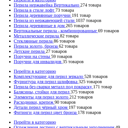
Перила нержавейка Вертикально
274
товара
Перила в стиле лофт
73
товара
Перила деревянные поручни
191
товар
Перила из нержавеющей стали
1037
товаров
Перила деревянные в дом
265
товаров
Вертикальные перила - комбинированные
69
товаров
Металлические перила
82
товара
Стеклянные перила
86
товаров
Перила золото, бронза
62
товара
Детские перила
27
товаров
Поручни на стены
59
товаров
Поручни для инвалидов
35
товаров
Перейти в категорию
Комплектующие для перил зеркало
528
товаров
Фурнитура для перил шлифовка
325
товаров
Перила без сварки металл под покраску
171
товар
Балясины, стойки для перил
375
товаров
Элементы для перил золото
212
товаров
Расходники, крепеж
90
товаров
Детали перил чёрный хром
197
товаров
Фитинги для перил цвет бронза
178
товаров
Перейти в категорию
Ограждения лестниц с вертикальным заполнением
49