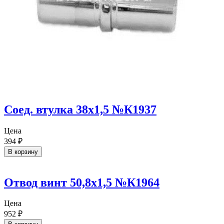
Соед. втулка 38х1,5 №К1937
Цена
394
₽
В корзину
Отвод винт 50,8х1,5 №К1964
Цена
952
₽