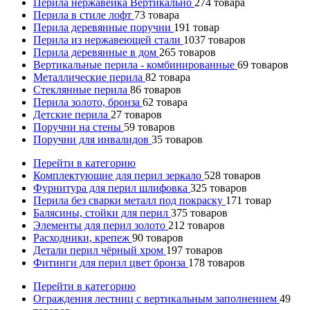
Перила нержавейка Вертикально
274
товара
Перила в стиле лофт
73
товара
Перила деревянные поручни
191
товар
Перила из нержавеющей стали
1037
товаров
Перила деревянные в дом
265
товаров
Вертикальные перила - комбинированные
69
товаров
Металлические перила
82
товара
Стеклянные перила
86
товаров
Перила золото, бронза
62
товара
Детские перила
27
товаров
Поручни на стены
59
товаров
Поручни для инвалидов
35
товаров
Перейти в категорию
Комплектующие для перил зеркало
528
товаров
Фурнитура для перил шлифовка
325
товаров
Перила без сварки металл под покраску
171
товар
Балясины, стойки для перил
375
товаров
Элементы для перил золото
212
товаров
Расходники, крепеж
90
товаров
Детали перил чёрный хром
197
товаров
Фитинги для перил цвет бронза
178
товаров
Перейти в категорию
Ограждения лестниц с вертикальным заполнением
49