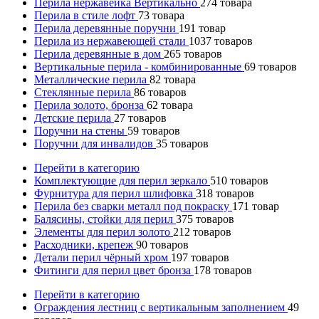
Перила нержавейка Вертикально
274
товара
Перила в стиле лофт
73
товара
Перила деревянные поручни
191
товар
Перила из нержавеющей стали
1037
товаров
Перила деревянные в дом
265
товаров
Вертикальные перила - комбинированные
69
товаров
Металлические перила
82
товара
Стеклянные перила
86
товаров
Перила золото, бронза
62
товара
Детские перила
27
товаров
Поручни на стены
59
товаров
Поручни для инвалидов
35
товаров
Перейти в категорию
Комплектующие для перил зеркало
510
товаров
Фурнитура для перил шлифовка
318
товаров
Перила без сварки металл под покраску
171
товар
Балясины, стойки для перил
375
товаров
Элементы для перил золото
212
товаров
Расходники, крепеж
90
товаров
Детали перил чёрный хром
197
товаров
Фитинги для перил цвет бронза
178
товаров
Перейти в категорию
Ограждения лестниц с вертикальным заполнением
49